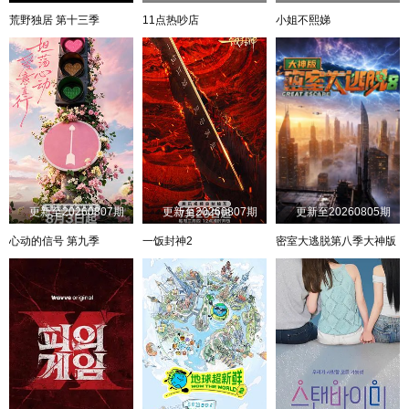
荒野独居 第十三季
11点热吵店
小姐不熙娣
更新至20260807期
更新至20260807期
更新至20260805期
心动的信号 第九季
一饭封神2
密室大逃脱第八季大神版