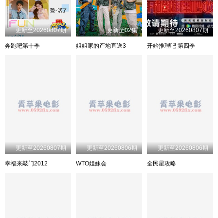
更新至20260807期
更新至02集
更新至20260807期
奔跑吧第十季
姐姐家的产地直送3
开始推理吧 第四季
更新至20260807期
更新至20260806期
更新至20260806期
幸福来敲门2012
WTO姐妹会
全民星攻略