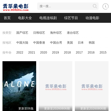
首页
电影大全
电视连续剧
综艺节目
动漫电影
按类型
国产综艺
日韩综艺
海外综艺
港台综艺
按地区
中国大陆
中国香港
中国台湾
美国
日本
韩国
按年份
2022
2021
2020
2019
2018
2017
2016
2015
更新至06集
更新至20260806期
更新至20260806期