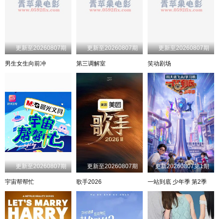
更新至20260807期
更新至20260807期
更新至20260807期
男生女生向前冲
第三调解室
笑动剧场
更新至20260807期
更新至20260807期
更新20260807第1期
宇宙帮帮忙
歌手2026
一站到底 少年季 第2季