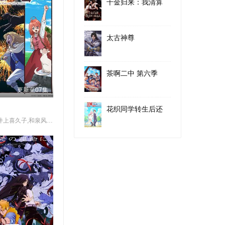
千金归来：我清算
太古神尊
茶啊二中 第六季
更新至07集
花织同学转生后还
子安武人,井上喜久子,和泉风花,速水奖,杉山纪彰,河濑茉希,德留慎乃佑,种崎敦美,安济知佳,榎木淳弥,芹泽优,小市真琴,一条和矢,田所阳向,上田燿司,白砂沙帆,花江夏树,麻生智久