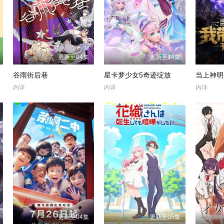
更新至04集
更新至14集
谷雨街后巷
星卡梦少女5奇迹绽放
Alice,May
内详
内详
内详
更新至04集
更新至05集