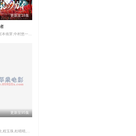
更新至18集
者
小野贤章,宫本侑芽,中村悠一,久野美咲,小山力也,本田贵子,岛袋美由利,诹访部顺一
更新至95集
张若瑜,李欣,程玉珠,杜晴晴,虞晓旭,于凯隆,高嗣航,张恒,王宇航,刘宇轩,唐昊