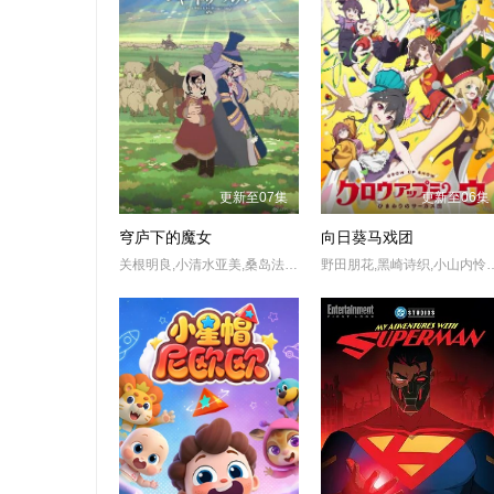
更新至07集
更新至06集
穹庐下的魔女
向日葵马戏团
关根明良,小清水亚美,桑岛法子,斋藤润,下野纮,铃木崚汰,入野自由,浪川大辅,野岛健儿
野田朋花,黑崎诗织,小山内怜央,安堂奈奈子,楠木灯,夏吉优子