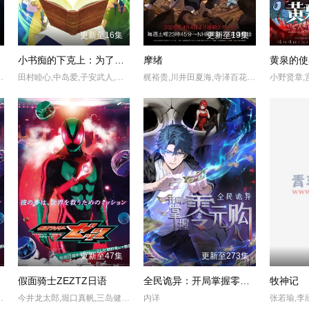
更新至16集
更新至19集
小书痴的下克上：为了成为图书管理员不择手段！第四季
摩绪
黄泉的使
文森·童,珍妮·提拉多,伊斯梅尔·萨希德,小戴维·艾瑞歌,琪亚娜·玛黛拉
田村睦心,中岛爱,子安武人,生天目仁美,井口裕香,前野智昭,折笠富美子,小山刚志,日野聪,中博史,内田彩,速水奖
梶裕贵,川井田夏海,寺泽百花,下野纮,丰永利行,兴津和幸,くまいもとこ,日笠阳子,清水理沙,上田丽奈,松山鹰志
更新至47集
更新至273集
假面骑士ZEZTZ日语
全民诡异：开局掌握零元购·动态漫画
牧神记
八木美树,川平慈英,古川雄辉
今井龙太郎,堀口真帆,三岛健太,小贯莉奈,八木美树,川平慈英,古川雄辉
内详