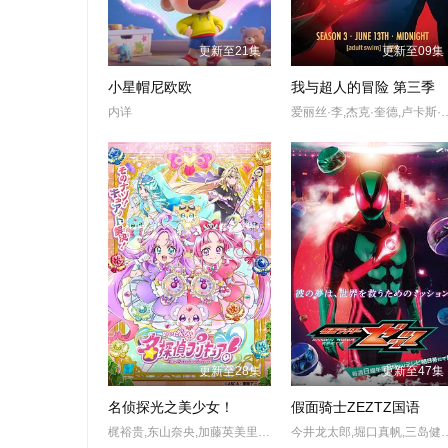
更新至21集
更新至09集
小星帽尼欧欧
我与超人的冒险 第三季
内详
爱丽丝·李,杰克·奎德,卢卡斯·格拉比,黛布拉·威尔逊,马克斯·迈特尔曼,凯萨琳·塔柏,克里斯·帕内尔,
更新至28集
更新至47集
名侦探光之美少女！
假面骑士ZEZTZ国语
梶裕贵,东山奈央,加藤英美里,本渡枫,羊宫妃那,千贺光莉
今井龙太郎,堀口真帆,三岛健太,小贯莉奈,