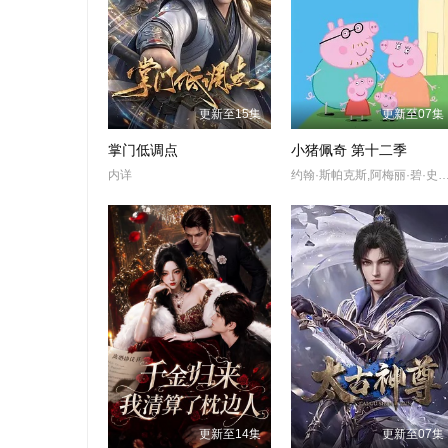
更新至15集
更新至07集
掌门低调点
小猪佩奇 第十二季
内详
约翰·斯帕克斯,阿梅丽·碧·史密斯,理查德·赖丁斯,莫温娜·班克斯,Kira,Monteith,
更新至14集
更新至07集