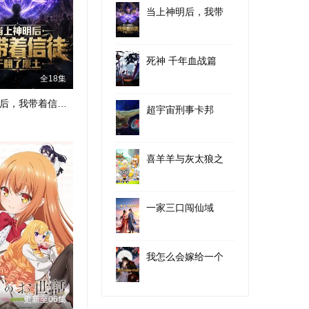
当上神明后，我带
死神 千年血战篇
全18集
当上神明后，我带着信徒干翻了废土
超宇宙刑事卡邦
喜羊羊与灰太狼之
一家三口闯仙域
我怎么会嫁给一个
更新至06集