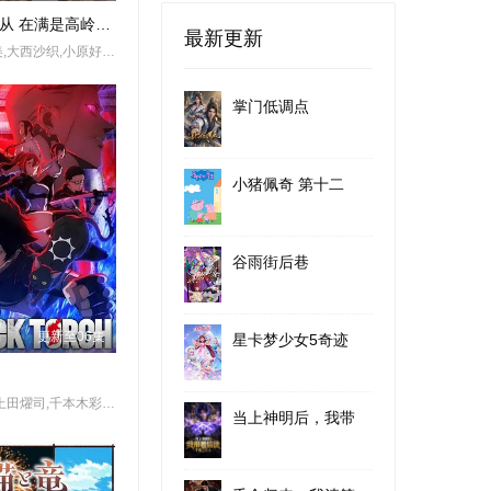
才女的侍从 在满是高岭之花的贵族学校暗中照顾
最新更新
小清水亚美,大西沙织,小原好美,上村祐翔,土屋李央
掌门低调点
小猪佩奇 第十二
谷雨街后巷
更新至06集
星卡梦少女5奇迹
铃木崚汰,上田燿司,千本木彩花,榎木淳弥,诹访部顺一,上田丽奈,森川智之,冈本信彦,辻亲八,甲斐田裕子,大塚芳忠
当上神明后，我带