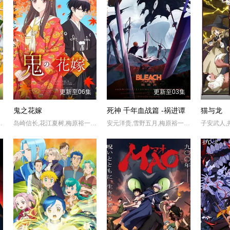
更新至06集
更新至03集
鬼之花嫁
死神 千年血战篇 -祸进谭
猫与龙
,镰仓有那,岩桥由佳,茅野爱衣,钉宫理惠
岛崎信长,花江夏树,梅原裕一郎,远藤绫,早见沙织,千本木彩花,坂泰斗,逢坂良太,石见舞菜香,寺泽百花,小桥美忧
安元洋贵,雪野五月,梅原裕一郎,立木文彦,樫井笙人,稻田彻,大塚明夫,高木涉,桑岛法子,伊藤健太郎,杉田智和,丰口惠美,菅生隆之,三木真一郎,朴璐美,折笠富美子,森田成一,市来光弘,武内骏辅,置鲇龙太郎,Noriaki Sugiyama,小山刚志,诹访部顺一,小野坂昌也,松冈由贵,石川英郎,速水奖,长嶝高士,高木礼子,清都亚里沙,石冢小夜里