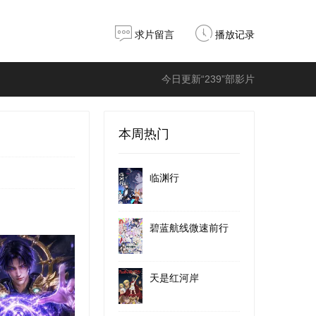
求片留言
播放记录
今日更新“239”部影片
本周热门
临渊行
碧蓝航线微速前行
天是红河岸