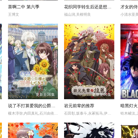
茶啊二中 第六季
花织同学转生后还是想干架
王博文
福山润,关根明良
更新至06集
更新至06集
季
说了不打算爱我的公爵继承人，不知为何对我宠爱有加
岩元前辈的推荐
暗黑灯火
榎木淳弥,内田真礼,石川由依,木村良平,安济知佳,浪川大辅,铃木崚汰,齐藤壮马,石川界人,山村响,国府田麻理子,田村真
石田彰,坂泰斗,永冢拓马,伊东健人,佐藤元,德留慎乃佑,福西胜也,榊原优希