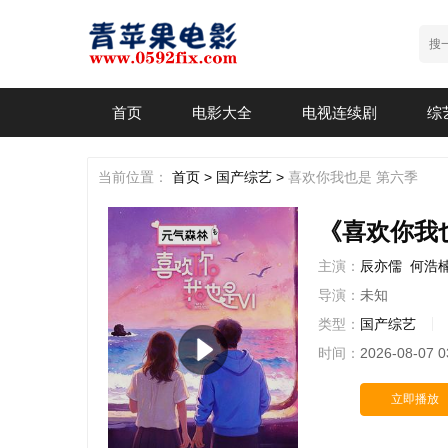
首页
电影大全
电视连续剧
综
当前位置：
首页 >
国产综艺 >
喜欢你我也是 第六季
《喜欢你我也
主演：
辰亦儒
何浩
导演：
未知
类型：
国产综艺
时间：
2026-08-07 0
立即播放