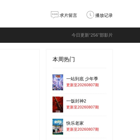
求片留言
播放记录
今日更新“256”部影片
本周热门
一站到底 少年季
更新至20260807期
一饭封神2
更新至20260807期
快乐老家
更新至20260807期