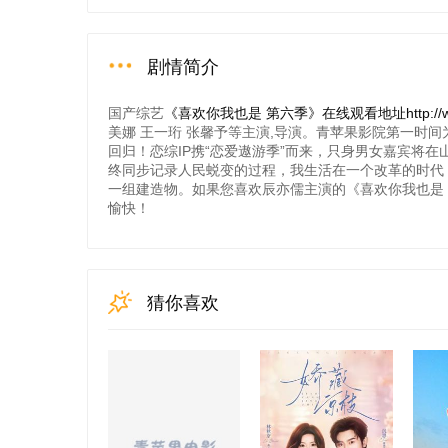
20260724第8期上
20260725第8期陪看
20260726第8期陪看
剧情简介
20260729第9期二
20260730第9期纯享四
20260730第9期纯享三
国产综艺
《喜欢你我也是 第六季》在线观看地址http://www.52
20260803喜欢你日记第9期上
20260804喜欢你日记第9期下
20260805第10期二
美娜 王一珩 张馨予等主演,导演。青苹果影院第一时间为您
回归！恋综IP携“恋爱遨游季”而来，只身男女嘉宾将
终同步记录人民蜕变的过程，我生活在一个改革的时代
一组建造物。如果您喜欢辰亦儒主演的《喜欢你我也是
愉快！
猜你喜欢