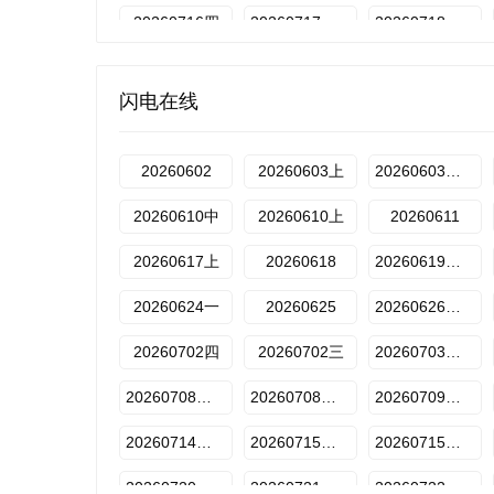
20260716四
20260717第7期
20260718第7期陪看
20260722第8期二
20260723第8期三
20260723第8期四
闪电在线
20260728日记第8期下
20260729第9期一
20260729第9期纯享一
20260730第9期纯享四
20260730第10期尝鲜
20260731番外
20260602
20260603上
20260603第1期中
20260805第10期一
20260805第10期二
20260806第10期三
20260610中
20260610上
20260611
20260617上
20260618
20260619第3期上
20260624一
20260625
20260626第4期上
20260702四
20260702三
20260703日记
20260708第6期中
20260708第6期上
20260709第6期下
20260714日记第6期下
20260715第7期二
20260715第7期一
20260720喜欢你日记第7期上
20260721日记第7期下
20260722第8期小屋纯享一