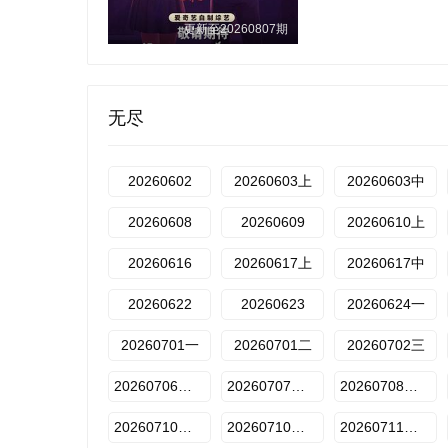
更新至20260807期
无尽
20260602
20260603上
20260603中
20260608
20260609
20260610上
20260616
20260617上
20260617中
20260622
20260623
20260624一
20260701一
20260701二
20260702三
20260706日记第5期中
20260707日记第5期下
20260708第6期上
20260710日记第6期上
20260710嗑糖
20260711第6期陪看