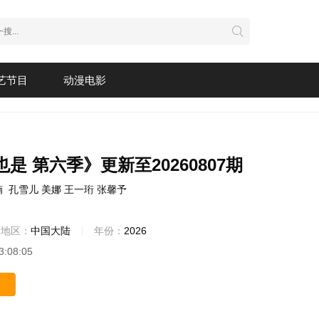
艺节目
动漫电影
是 第六季》更新至20260807期
楠
孔雪儿
美娜
王一珩
张馨予
地区：
中国大陆
年份：
2026
3:08:05