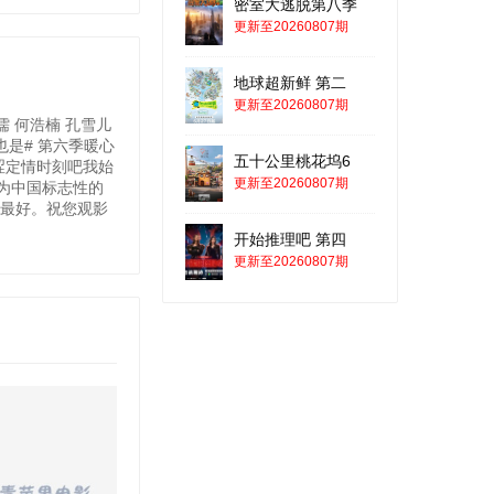
密室大逃脱第八季
更新至20260807期
20260729第9期纯享一
地球超新鲜 第二
20260802第9期陪看
更新至20260807期
 何浩楠 孔雪儿
也是# 第六季暖心
五十公里桃花坞6
涩定情时刻吧我始
更新至20260807期
为中国标志性的
的最好。祝您观影
开始推理吧 第四
更新至20260807期