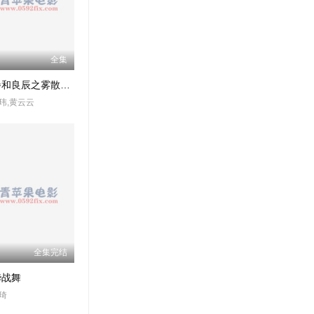
全集
三餐和良辰之雾散归栖时
玮,黄云云
全集完结
华战舞
琦