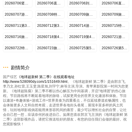
20260706竖屏刘宇宁龚俊林
20260706直拍林一传歌开嗓
20260706刘宇宁自创魔性编舞法
20260706直拍王玉雯看刘宇宁
20260707游戏加更第2期
20260708特别加更第2期
20260709旅行日记第2期下
20260709旅行日记第2期上
20260711第3期上
20260712第3期下
20260714游戏加更第3期
20260715特别加更第3期
20260716旅行日记第3期
20260718第4期上
20260719第4期下
20260721游戏加更第4期
20260722特别加更第4期
20260723旅行日记第4期
20260725第5期上
20260726第5期下
20260728加更第5期
20260729特别加更第5期
20260730旅行日记第5期（下）
20260730旅行日记第5期（上）
剧情简介
20260801第6期上
20260802第6期下
20260804游戏加更第6期
20260805特别联动
国产综艺
《地球超新鲜 第二季》在线观看地址
http://www.528090dy.com/1/151649.html
20260806旅行日记第6期
20260808第7期上
。《地球超新鲜 第二季》是由郭京飞,
李乃文,孙红雷,王玉雯,陈星旭,刘宇宁,林等主演,导演。青苹果影院第一时间为您更
新。《地球超陈腐》第二季不断以伤心解压为中间基调，开启“地球团”的伤心旅
程。节目路线将不断延着地球的脉络，试探更周全的世界文化遨游和体验。节目
以遨游+奇趣体验+游戏工作+世界美食为四重看点，不仅延续赛道欢畅属性，也
会体验更多人文和自然奇观，走进世界各地街头巷尾，展现丰富多样的风土民
情，玩转地球影戏倘若能用来形容民间的痛苦，最少可以增长社会的自警，让社
会自己想一想，应该奈何的改进自己。如果您喜欢郭京飞主演的《地球超新鲜 第
二季》这部影视作品，请把它推送给好的朋友，有您的信任我们会做的最好。祝
您观影愉快！