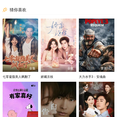
猜你喜欢
全集
全集
更新HD
七零凝脂美人飒翻了
娇藏京枝
大力水手3：安魂曲