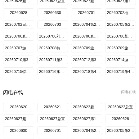
20260626超前彩蛋
20260627总宣
20260627超前抢鲜看
20260627第1期上
20260628
20260630
20260701
20260702地球团集结前
20260702日记第1期
20260703
20260704第2期上
20260705第2期下
20260706直拍林一传歌开嗓
20260706刘宇宁自创魔性编舞法
20260706直拍王玉雯看刘宇宁
20260706竖屏刘宇宁龚俊林
20260707游戏加更第2期
20260708特别加更第2期
20260709旅行日记第2期上
20260709旅行日记第2期下
20260710第3期超前彩蛋
20260711第3期上
20260712第3期下
20260714游戏加更第3期
20260715特别加更第3期
20260716旅行日记第3期
20260718第4期上
20260719第4期下
20260721游戏加更第4期
20260722特别加更第4期
20260723旅行日记第4期
20260725第5期上
闪电在线
闪电在线
20260726第5期下
20260728加更第5期
20260729特别加更第5期
20260730旅行日记第5期（上）
20260620
20260730旅行日记第5期（下）
20260621
20260801第6期上
20260623超前抢鲜看
20260802第6期下
20260623总宣
20260804游戏加更第6期
20260805特别联动
20260627超前抢鲜看
20260627总宣
20260806旅行日记第6期
20260807第7期超前彩蛋
20260627第1期上
20260628
20260808第7期上
20260630
20260701
20260704第2期上
20260705第2期下