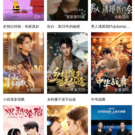
正片
更新第05集
全集完结
史努比特辑：有家真好
告白：第25年的秘密
男人请跟我约会&amp;当我决定凭实力单身
全集完结
全集完结
全集完结
小叔请多指教
乡村傻子逆天仙途
中华战舞