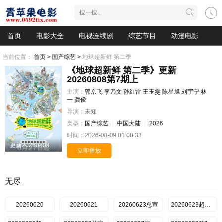
首页
电影大全
电视连续剧
综艺节目
动漫电影
当前位置：
首页 >
国产综艺 >
地球超新鲜 第二季
《地球超新鲜 第二季》更新
20260808第7期上
主演：
郭京飞
李乃文
孙红雷
王玉雯
陈星旭
刘宇宁
林
一
龚俊
导演：
未知
类型：
国产综艺
中国大陆
2026
时间：
2026-08-09 01:08:33
更新20260808第7期上
立即播放
无尽
20260620
20260621
20260623总宣
20260623超前抢鲜看