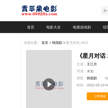
首页
电影大全
电视连续剧
综
当前位置：
首页 >
韩国剧 >
星月对话 2022
《星月对话 2
主演：
王江月
导演：
未知
类型：
韩国剧
时间：
2022-03-10 0
立即播放