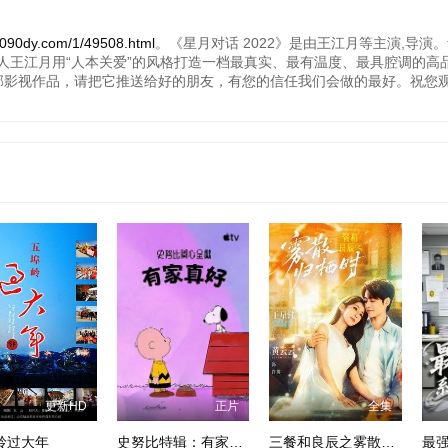
dy.com/1/49508.html
。《星月对话 2022》是由王江月等主演,导演
人王江月用“人本关爱”的风格打造一档最真实、最有温度、最具腔调的高
这部影视作品，请把它推送给好的朋友，有您的信任我们会做的最好。祝您
更新HD
正片
全集
岭过大年
史努比特辑：有家真好
三餐和良辰之雾散归栖时