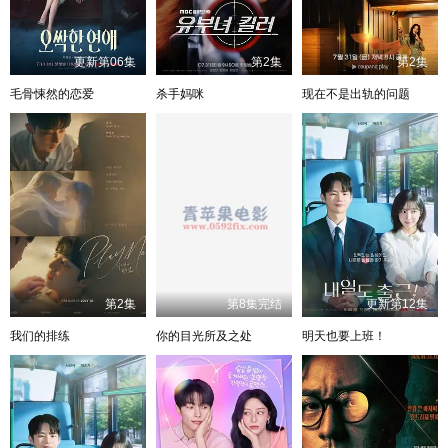
更新第06集
第2集
第2集
毛骨悚然的恋爱
杀手妈咪
现在不是出轨的问题
第2集
第8集完结
更新第12集
我们的排练
你的目光所及之处
明天也要上班！