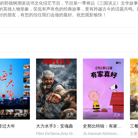
推出的郭德纲潮派说书文化综艺节目，节目第一季将以《三国演义》文学故
的英雄人物形象，笑侃有声有色的经典故事，更有跨越古今的话题共鸣。
好的朋友，有您的信任我们会做的最好。祝您观影愉快！
更新HD
正片
正片
岭过大年
大力水手3：安魂曲
史努比特辑：有家真好
Fitim DeStena,Amy Gibbons,Jack Hyde史蒂芬·莫瑞
Jo-Hannah Atchison,Enzo Bezzina
王星