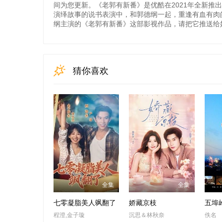
间为您更新。《老郭有新番》是优酷在2021年全新
演绎故事的说书表演中，和郭德纲一起，重逢有血有肉
纲主演的《老郭有新番》这部影视作品，请把它推送给
猜你喜欢
全集
全集
七零凝脂美人飒翻了
娇藏京枝
五埠
程澄,金子璇
沉思＆林秋奈
佚名