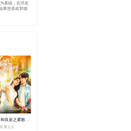
事为基础，在历史
如果您喜欢郭德
全集
三餐和良辰之雾散归栖时
玮,黄云云