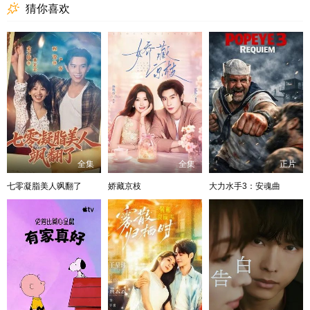
猜你喜欢
全集
全集
正片
七零凝脂美人飒翻了
娇藏京枝
大力水手3：安魂曲