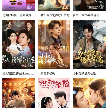
正片
全集
更新至04集
史努比特辑：有家真好
三餐和良辰之雾散归栖时
告白：第25年的秘密
全集完结
全集完结
全集完结
男人请跟我约会&amp;当我决定凭实力单身
小叔请多指教
乡村傻子逆天仙途