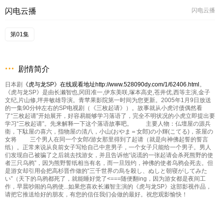
闪电云播
闪电云播
第01集
剧情简介
日本剧
《虎与龙SP》在线观看地址http://www.528090dy.com/1/62406.html
。
《虎与龙SP》是由长濑智也,冈田准一,伊东美咲,塚本高史,苍井优,西等主演,金子
文纪,片山修,坪井敏雄导演。青苹果影院第一时间为您更新。2005年1月9日放送
的一集90分钟左右的SP电视剧（《三枚起请》）。故事就从小虎讨债偶然看
了“三枚起请”开始展开，好容易能够学习落语了，完全不明状况的小虎立即提出要
学习“三枚起请”。先来解释一下这个落语故事吧。 主要人物：仏壇屋の源兵
衛，下駄屋の喜六，指物屋の清八，小山(おやま＝女郎)の小輝(こてる)，茶屋の
女将 三个男人在同一个女郎/游女那里得到了起请（就是向神佛起誓的誓言
纸）。正常来说从良前女子写给自己中意男子，一个女子只能给一个男子。男人
们发现自己被骗了之后就去找游女，并且告诉他“说谎的一张起请会杀死熊野的使
者三只乌鸦”，因为熊野誓纸相当有名，而一旦毁约，神佛的使者乌鸦会死去。但
是游女却引用会把高杉晋作做的“三千世界の烏を殺し、ぬしと朝寝がしてみた
い”（天下的乌鸦都死了，就能睡好觉了<===随便翻ing，因为游女都是夜间工
作，早晨吵闹的乌鸦使...如果您喜欢长濑智主演的《虎与龙SP》这部影视作品，
请把它推送给好的朋友，有您的信任我们会做的最好。祝您观影愉快！