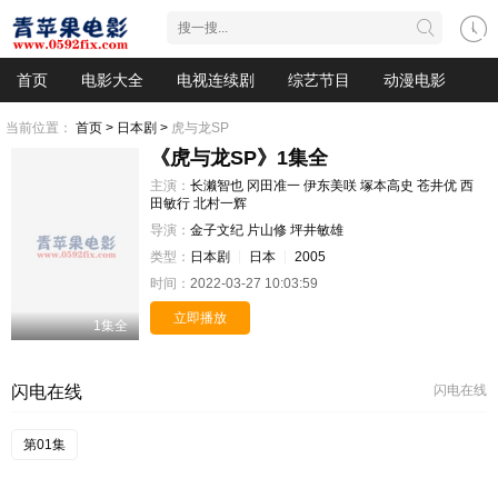
首页
电影大全
电视连续剧
综艺节目
动漫电影
当前位置：
首页 >
日本剧 >
虎与龙SP
《虎与龙SP》1集全
主演：
长濑智也
冈田准一
伊东美咲
塚本高史
苍井优
西
田敏行
北村一辉
导演：
金子文纪
片山修
坪井敏雄
类型：
日本剧
日本
2005
时间：
2022-03-27 10:03:59
立即播放
1集全
闪电在线
闪电在线
第01集