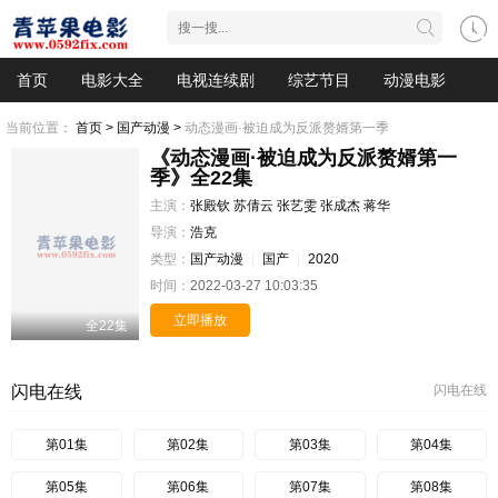
首页
电影大全
电视连续剧
综艺节目
动漫电影
当前位置：
首页 >
国产动漫 >
动态漫画·被迫成为反派赘婿第一季
《动态漫画·被迫成为反派赘婿第一
季》全22集
主演：
张殿钦
苏倩云
张艺雯
张成杰
蒋华
导演：
浩克
类型：
国产动漫
国产
2020
时间：
2022-03-27 10:03:35
立即播放
全22集
闪电在线
闪电在线
第01集
第02集
第03集
第04集
第05集
第06集
第07集
第08集