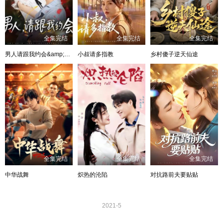
全集完结
全集完结
全集完结
男人请跟我约会&amp;当我决定凭实力单身
小叔请多指教
乡村傻子逆天仙途
全集完结
全集完结
全集完结
中华战舞
炽热的沦陷
对抗路前夫要贴贴
2021-5