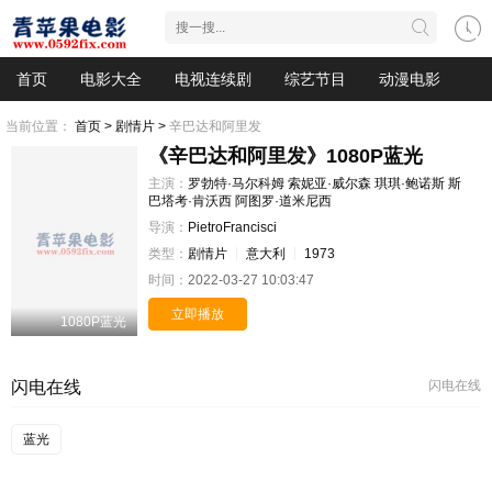
首页
电影大全
电视连续剧
综艺节目
动漫电影
当前位置：
首页 >
剧情片 >
辛巴达和阿里发
《辛巴达和阿里发》1080P蓝光
主演：
罗勃特·马尔科姆
索妮亚·威尔森
琪琪·鲍诺斯
斯
巴塔考·肯沃西
阿图罗·道米尼西
导演：
PietroFrancisci
类型：
剧情片
意大利
1973
时间：
2022-03-27 10:03:47
立即播放
1080P蓝光
闪电在线
闪电在线
蓝光