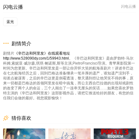
闪电云播
闪电云播
蓝光
剧情简介
剧情片
《辛巴达和阿里发》在线观看地址
http://www.528090dy.com/1/59943.html
。《辛巴达和阿里发》是由罗勃特·马尔
科姆,索妮亚·威尔森,琪琪·鲍诺斯,斯等主演,PietroFrancisci导演。青苹果影院第一
时间为您更新。辛巴达和阿里发是一部让你开怀大笑的航海喜剧片！讲述辛巴达
在七次航海经历之后，回到巴格达准备继承一笔丰厚的遗产，谁知遗产没到手，
却差点被谋害，之后的辛巴达更是倒霉透顶，整天遇到些让他哭笑不得的事，原
来一切都是巴格达的首领阿里发在暗中搞鬼，而公主西合巴拉德的出现却戏剧性
的改变了两个人的命运，三个人闹出了一连串无厘头的笑话……如果您喜欢罗勃
特主演的《辛巴达和阿里发》这部影视作品，请把它推送给好的朋友，有您的信
任我们会做的最好。祝您观影愉快！
猜你喜欢