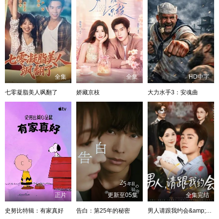
全集
全集
HD中字
七零凝脂美人飒翻了
娇藏京枝
大力水手3：安魂曲
正片
更新至05集
全集完结
史努比特辑：有家真好
告白：第25年的秘密
男人请跟我约会&amp;当我决定凭实力单身