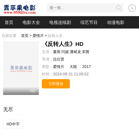
首页
电影大全
电视连续剧
综艺节目
动漫电影
当前位置：
首页 >
爱情片 >
反转人生
《反转人生》HD
主演：
夏雨
闫妮
潘斌龙
宋茜
导演：
伍仕贤
类型：
爱情片
大陆
2017
时间：
2024-08-31 11:08:02
立即播放
HD
无尽
HD中字