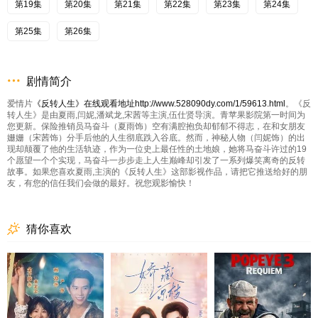
第19集
第20集
第21集
第22集
第23集
第24集
第25集
第26集
剧情简介
爱情片
《反转人生》在线观看地址http://www.528090dy.com/1/59613.html
。《反
转人生》是由夏雨,闫妮,潘斌龙,宋茜等主演,伍仕贤导演。青苹果影院第一时间为
您更新。保险推销员马奋斗（夏雨饰）空有满腔抱负却郁郁不得志，在和女朋友
姗姗（宋茜饰）分手后他的人生彻底跌入谷底。然而，神秘人物（闫妮饰）的出
现却颠覆了他的生活轨迹，作为一位史上最任性的土地娘，她将马奋斗许过的19
个愿望一个个实现，马奋斗一步步走上人生巅峰却引发了一系列爆笑离奇的反转
故事。如果您喜欢夏雨,主演的《反转人生》这部影视作品，请把它推送给好的朋
友，有您的信任我们会做的最好。祝您观影愉快！
猜你喜欢