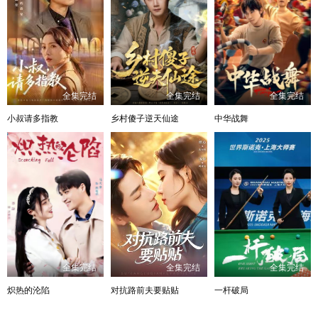
全集完结
全集完结
全集完结
小叔请多指教
乡村傻子逆天仙途
中华战舞
全集完结
全集完结
全集完结
炽热的沦陷
对抗路前夫要贴贴
一杆破局