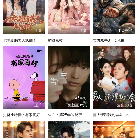
全集
全集
HD中字
七零凝脂美人飒翻了
娇藏京枝
大力水手3：安魂曲
正片
更新至05集
全集完结
史努比特辑：有家真好
告白：第25年的秘密
男人请跟我约会&amp;当我决定凭实力单身