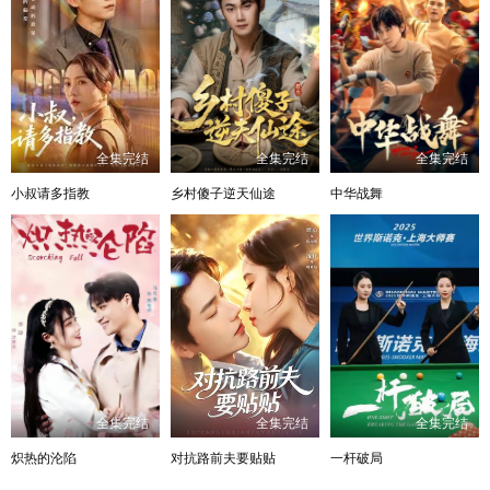
全集完结
全集完结
全集完结
小叔请多指教
乡村傻子逆天仙途
中华战舞
全集完结
全集完结
全集完结
炽热的沦陷
对抗路前夫要贴贴
一杆破局