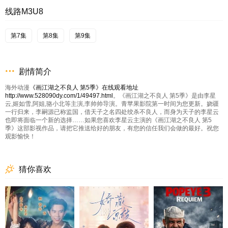
线路M3U8
第7集
第8集
第9集
剧情简介
海外动漫
《画江湖之不良人 第5季》在线观看地址
http://www.528090dy.com/1/49497.html
。《画江湖之不良人 第5季》是由李星
云,姬如雪,阿姐,骆小北等主演,李帅帅导演。青苹果影院第一时间为您更新。娆疆
一行归来，李嗣源已称监国，借天子之名四处绞杀不良人，而身为天子的李星云
也即将面临一个新的选择……如果您喜欢李星云主演的《画江湖之不良人 第5
季》这部影视作品，请把它推送给好的朋友，有您的信任我们会做的最好。祝您
观影愉快！
猜你喜欢