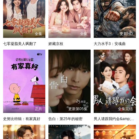
全集
全集
更新HD
七零凝脂美人飒翻了
娇藏京枝
大力水手3：安魂曲
正片
更新第05集
全集完结
史努比特辑：有家真好
告白：第25年的秘密
男人请跟我约会&amp;当我决定凭实力单身