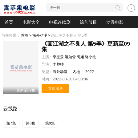
首页
电影大全
电视连续剧
综艺节目
动漫电影
当前位置：
首页 >
海外动漫 >
画江湖之不良人 第5季
《画江湖之不良人 第5季》更新至09
集
主演：
李星云
姬如雪
阿姐
骆小北
导演：
李帅帅
类型：
海外动漫
内地
2022
时间：
2022-03-10 04:03:06
立即播放
更新至09集
云线路
第7集
第8集
第9集