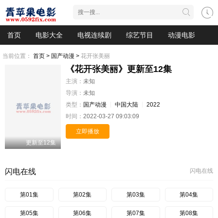
首页
电影大全
电视连续剧
综艺节目
动漫电影
当前位置：
首页 >
国产动漫 >
花开张美丽
《花开张美丽》更新至12集
主演：
未知
导演：
未知
类型：
国产动漫
中国大陆
2022
时间：
2022-03-27 09:03:09
立即播放
更新至12集
闪电在线
闪电在线
第01集
第02集
第03集
第04集
第05集
第06集
第07集
第08集