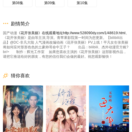
第08集
第09集
第10集
剧情简介
国产动漫
《花开张美丽》在线观看地址http://www.528090dy.com/1/48619.html
。
《花开张美丽》是由等主演,导演。青苹果影院第一时间为您更新。【bilibili出
品】@DC-非凡大陆 人气漫画改编动画《花开张美丽》PV上线！平凡女生张美丽
将如何应对形形色色的土豪帅哥命中王子？ 出品：bilibili、杰外动漫官方账?
br/> 制作：辉光工作室 如果您喜欢主演的《花开张美丽》这部影视作品，
请把它推送给好的朋友，有您的信任我们会做的最好。祝您观影愉快！
猜你喜欢