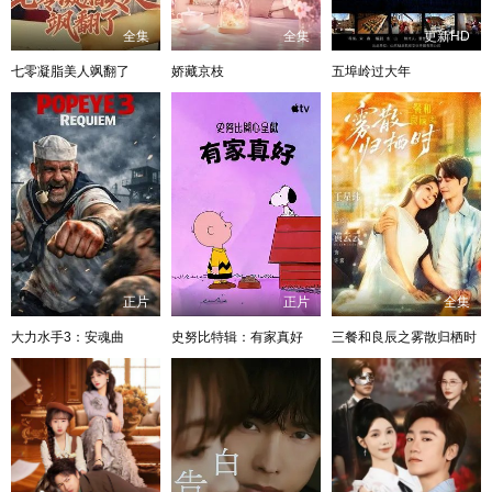
全集
全集
更新HD
七零凝脂美人飒翻了
娇藏京枝
五埠岭过大年
正片
正片
全集
大力水手3：安魂曲
史努比特辑：有家真好
三餐和良辰之雾散归栖时