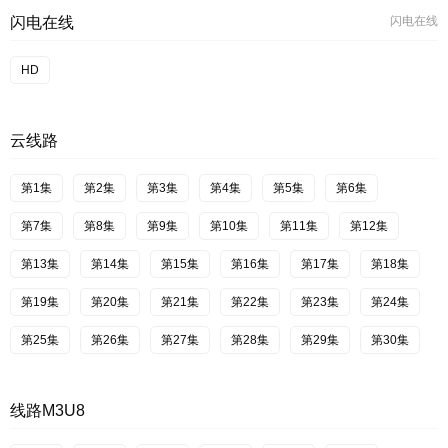
闪电在线
闪电在线
HD
云线路
第1集
第2集
第3集
第4集
第5集
第6集
第7集
第8集
第9集
第10集
第11集
第12集
第13集
第14集
第15集
第16集
第17集
第18集
第19集
第20集
第21集
第22集
第23集
第24集
第25集
第26集
第27集
第28集
第29集
第30集
线路M3U8