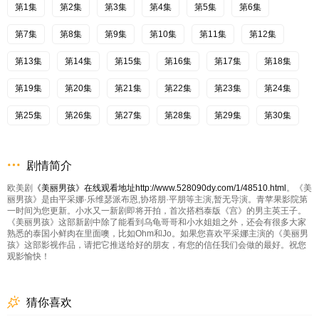
第1集
第2集
第3集
第4集
第5集
第6集
第7集
第8集
第9集
第10集
第11集
第12集
第13集
第14集
第15集
第16集
第17集
第18集
第19集
第20集
第21集
第22集
第23集
第24集
第25集
第26集
第27集
第28集
第29集
第30集
剧情简介
欧美剧
《美丽男孩》在线观看地址http://www.528090dy.com/1/48510.html
。《美
丽男孩》是由平采娜·乐维瑟派布恩,协塔朋·平朋等主演,暂无导演。青苹果影院第
一时间为您更新。小水又一新剧即将开拍，首次搭档泰版《宫》的男主英王子。
《美丽男孩》这部新剧中除了能看到乌龟哥哥和小水姐姐之外，还会有很多大家
熟悉的泰国小鲜肉在里面噢，比如Ohm和Jo。如果您喜欢平采娜主演的《美丽男
孩》这部影视作品，请把它推送给好的朋友，有您的信任我们会做的最好。祝您
观影愉快！
猜你喜欢