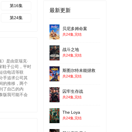
第16集
最新更新
第24集
贝尼多姆命案
共24集,完结
战斗之地
共24集,完结
版》是由亚瑞克·
一家鞋子公司，平时
斯图尔特未能拯救
短信电话等联
共24集,完结
分手追求公司其
间的推移，两个
到了自己的内
囚牢生存战
泰版我可能不会
共24集,完结
The Loya
共24集,完结