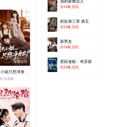
我的家教恋人
共24集,完结
权欲第三章 第五
共24集,完结
新男友
共24集,完结
星际迷航：奇异新
全集完结
共24集,完结
真大小姐只想净身出户
玲,张易嵘