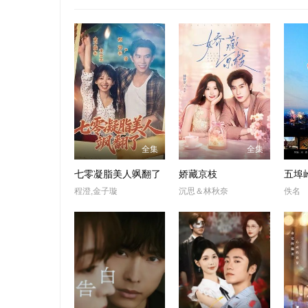
全集
全集
七零凝脂美人飒翻了
娇藏京枝
五埠
程澄,金子璇
沉思＆林秋奈
佚名