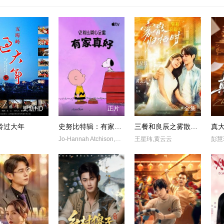
更新HD
正片
全集
岭过大年
史努比特辑：有家真好
三餐和良辰之雾散归栖时
Jo-Hannah Atchison,Enzo Bezzina
王星玮,黄云云
彭慧