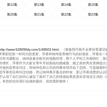
第12集
第13集
第14集
第15集
第20集
第21集
第22集
第23集
.528090dy.com/1/48503.html
。《泰版我可能不会爱你普通话
演。青苹果影院第一时间为您更新。萍慕和纳坤是青梅竹马的好朋友，萍慕在
经常沟通配合，纳坤是曼谷航空的地勤经理，两个人平时工作都很忙，靠
的增长，萍慕作为大龄女青年开始面临结婚难题，她之前的男友查姆提出
时候的前男友玛汶，而纳坤也和公司的同事米琪开始了恋情，可是随着时
是萍慕答应和玛汶结婚，而让纳坤离开曼谷的时候，更让萍慕清楚的认识
于认清了自己的内心诚实了面对了自己的情感如果您喜欢亚瑞克主演的《
，有您的信任我们会做的最好。祝您观影愉快！