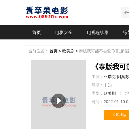
首页
电影大全
电视连续剧
综
当前位置：
首页 >
欧美剧 >
泰版我可能不会爱你普通话
《泰版我可
主演：
亚瑞克·阿莫
导演：
未知
类型：
欧美剧
时间：
2022-01-10 0
立即播放