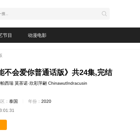
艺节目
动漫电影
版
能不会爱你普通话版》共24集,完结
苏帕西瑞
莫茶诺·欣彩萍翩
ChinawutIndracusin
地区：
泰国
年份：
2020
3:01:31