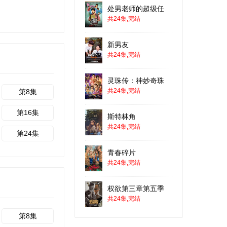
处男老师的超级任
共24集,完结
新男友
共24集,完结
灵珠传：神妙奇珠
共24集,完结
第8集
第16集
斯特林角
共24集,完结
第24集
青春碎片
共24集,完结
权欲第三章第五季
共24集,完结
第8集