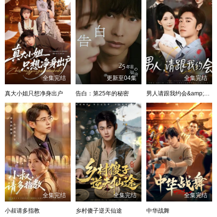
全集完结
更新至04集
全集完结
真大小姐只想净身出户
告白：第25年的秘密
男人请跟我约会&amp;当我决定凭实力单身
全集完结
全集完结
全集完结
小叔请多指教
乡村傻子逆天仙途
中华战舞