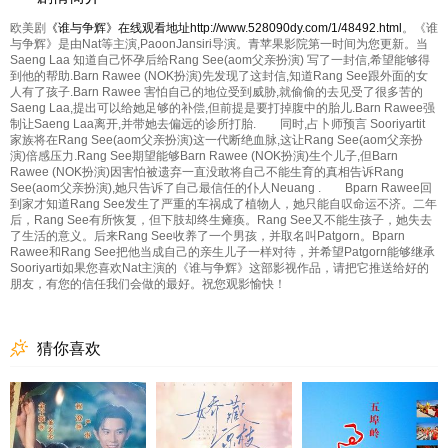
欧美剧
《谁与争辉》在线观看地址http://www.528090dy.com/1/48492.html
。《谁
与争辉》是由Nat等主演,PaoonJansiri导演。青苹果影院第一时间为您更新。当
Saeng Laa 知道自己怀孕后给Rang See(aom父亲扮演) 写了一封信,希望能够得
到他的帮助.Barn Rawee (NOK扮演)先发现了这封信,知道Rang See跟外面的女
人有了孩子.Barn Rawee 害怕自己的地位受到威胁,就偷偷的去见受了很多苦的
Saeng Laa,提出可以给她足够的补偿,但前提是要打掉腹中的胎儿.Barn Rawee强
制让Saeng Laa离开,并带她去偏远的诊所打胎. 同时,占卜师预言 Sooriyartit
家族将在Rang See(aom父亲扮演)这一代断绝血脉,这让Rang See(aom父亲扮
演)倍感压力.Rang See期望能够Barn Rawee (NOK扮演)生个儿子,但Barn
Rawee (NOK扮演)因害怕被遗弃一直没敢将自己不能生育的真相告诉Rang
See(aom父亲扮演),她只告诉了自己最信任的仆人Neuang . Bparn Rawee回
到家才知道Rang See发生了严重的车祸成了植物人，她只能自叹命运不济。二年
后，Rang See有所恢复，但下肢却终生瘫痪。Rang See又不能生孩子，她失去
了生活的意义。后来Rang See收养了一个男孩，并取名叫Patgorn。Bparn
Rawee和Rang See把他当成自己的亲生儿子一样对待，并希望Patgorn能够继承
Sooriyarti如果您喜欢Nat主演的《谁与争辉》这部影视作品，请把它推送给好的
朋友，有您的信任我们会做的最好。祝您观影愉快！
猜你喜欢