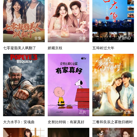
全集
全集
更新HD
七零凝脂美人飒翻了
娇藏京枝
五埠岭过大年
正片
正片
全集
大力水手3：安魂曲
史努比特辑：有家真好
三餐和良辰之雾散归栖时