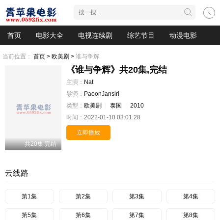
首页
电影大全
电视连续剧
综艺节目
动漫电影
当前位置：
首页 >
欧美剧 >
谁与争辉
《谁与争辉》共20集,完结
主演：
Nat
导演：
PaoonJansiri
类型：
欧美剧
泰国
2010
时间：
2022-01-10 03:01:28
立即播放
共20集,完结
云线路
第1集
第2集
第3集
第4集
第5集
第6集
第7集
第8集