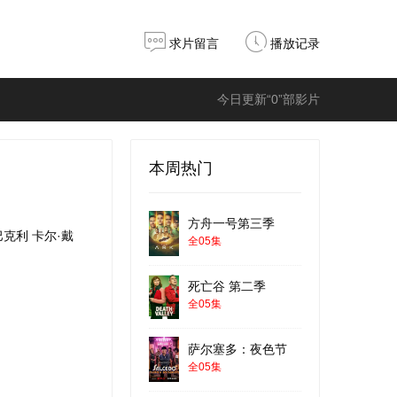
求片留言
播放记录
今日更新“0”部影片
本周热门
方舟一号第三季
巴克利
卡尔·戴
全05集
死亡谷 第二季
全05集
萨尔塞多：夜色节
全05集