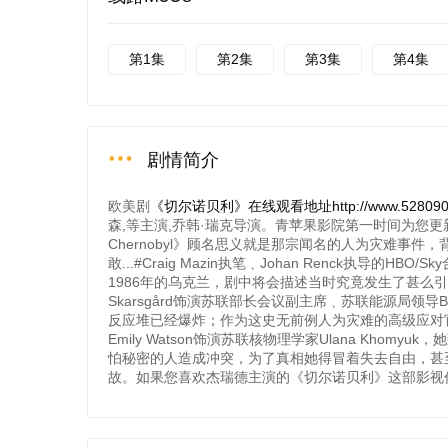
第1集
第2集
第3集
第4集
剧情简介
欧美剧
《切尔诺贝利》在线观看地址http://www.528090dy.
森,等主演,乔韩·瑞克导演。青苹果影院第一时间为您更新。Cr
Chernobyl》顾名思义就是那宗闻名的人为灾难事
敢...#Craig Mazin执笔﹑Johan Renck执导
1986年的乌克兰，剧中将会描述当时究竟发生了甚么引
Skarsgård饰演苏联部长会议副主席﹑苏联能源局领导B
反应堆已经爆炸；作为这史无前例人为灾难的高级应
Emily Watson饰演苏联核物理学家Ulana K
怕秘密的人造成冲突，为了真相她得冒着失去自由，甚至生命的危
故。如果您喜欢杰瑞德主演的《切尔诺贝利》这部影视