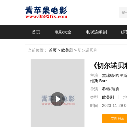
首页
电影大全
电视连续剧
综
当前位置：
首页 >
欧美剧 >
切尔诺贝利
《切尔诺贝
主演：
杰瑞德·哈里
维斯
Barr
导演：
乔韩·瑞克
类型：
欧美剧
时间：
2023-11-29 0
立即播放