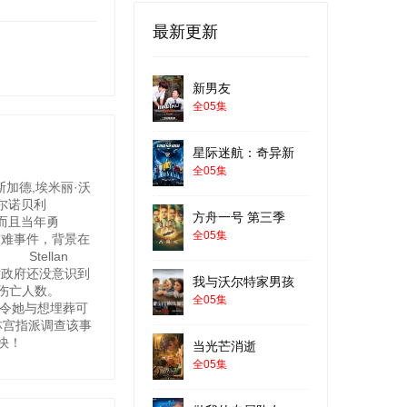
最新更新
新男友
全05集
星际迷航：奇异新
全05集
加德,埃米丽·沃
切尔诺贝利
方舟一号 第三季
，而且当年勇
全05集
人为灾难事件，背景在
tellan
当时政府还没意识到
我与沃尔特家男孩
升的伤亡人数。
全05集
期间令她与想埋葬可
姆林宫指派调查该事
快！
当光芒消逝
全05集