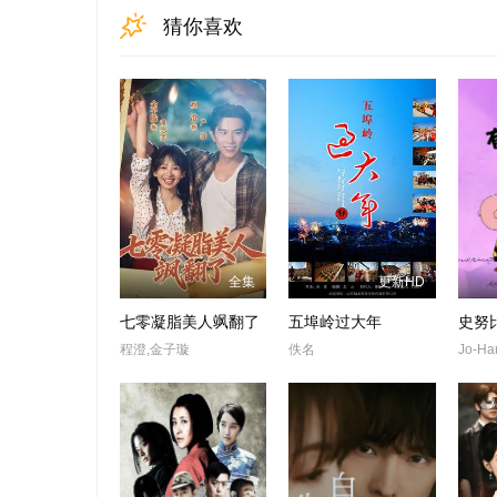
猜你喜欢
全集
更新HD
七零凝脂美人飒翻了
五埠岭过大年
程澄,金子璇
佚名