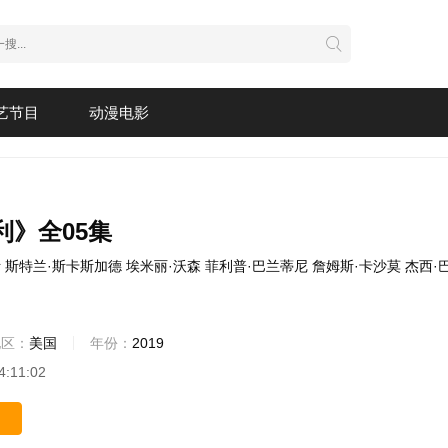
艺节目
动漫电影
利》全05集
斯
斯特兰·斯卡斯加德
埃米丽·沃森
菲利普·巴兰蒂尼
詹姆斯·卡沙莫
杰西·
地区：
美国
年份：
2019
4:11:02