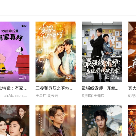
正片
全集
全集完结
史努比特辑：有家真好
三餐和良辰之雾散归栖时
最强线索师：系统带我破悬案
Jo-Hannah Atchison,Enzo Bezzina
王星玮,黄云云
周明辉,王知煜
彭慧