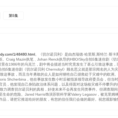
第5集
com/1/48480.html
。《切尔诺贝利》是由杰瑞德·哈里斯,斯特兰·斯卡斯
aig Mazin执笔﹑Johan Renck执导的HBO/Sky合拍5集迷你剧《
件，背景在1986年的乌克兰，剧中将会描述当时究竟发生了甚么引致这事故
的HBO/Sky合拍5集迷你剧《切尔诺贝利 Chernobyl》顾名思义就是那宗闻名的
致这事故，而且当年勇敢的众人是如何牺牲自己拯救处于灾难中的欧洲。 S
oris Shcherbina，他在事故发生数小时后被指派领导政府委员会，但
对官员，他发现自己身陷政治体系问题，以及得面对这场核灾难不停攀
homyuk，她致力调查切尔诺贝利的真相，好使未来不会再发生同类事件。但调查
险。Jared Harris饰演苏联科学家Valery Legasov，被克里
作品，请把它推送给好的朋友，有您的信任我们会做的最好。祝您观影愉