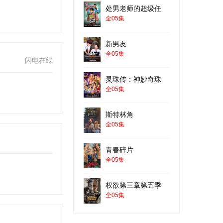
处男老师的超级任
全05集
新男友
全05集
闪电在线
灵珠传：神妙奇珠
全05集
斯特林角
全05集
青春碎片
全05集
权欲第三章第五季
全05集