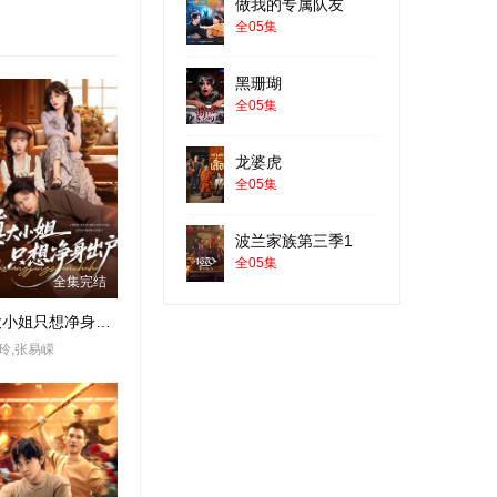
做我的专属队友
全05集
黑珊瑚
全05集
龙婆虎
全05集
波兰家族第三季1
全05集
全集完结
真大小姐只想净身出户
玲,张易嵘