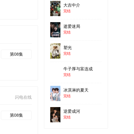
大吉中介
完结
逝爱迷局
完结
塑光
完结
第08集
牛子厚与富连成
完结
冰淇淋的夏天
完结
闪电在线
逆爱成河
第08集
完结