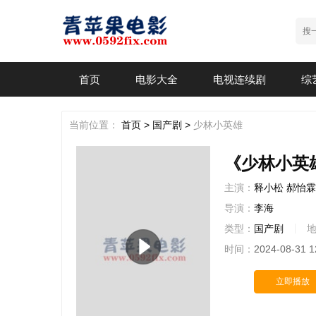
首页
电影大全
电视连续剧
综
当前位置：
首页 >
国产剧 >
少林小英雄
《少林小英
主演：
释小松
郝怡霖
导演：
李海
类型：
国产剧
时间：
2024-08-31 1
立即播放