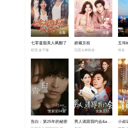
全集
全集
七零凝脂美人飒翻了
娇藏京枝
五埠
程澄,金子璇
沉思＆林秋奈
佚名
更新至04集
全集完结
告白：第25年的秘密
男人请跟我约会&amp;当我决定凭实力单身
小叔