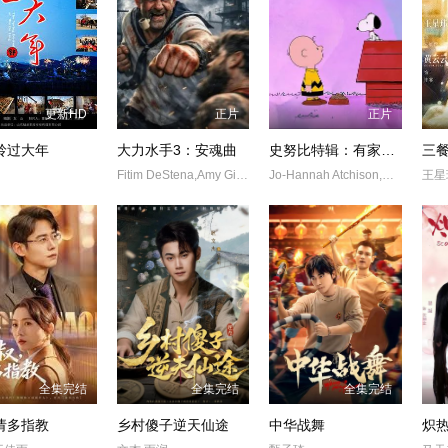
更新HD
正片
正片
岭过大年
大力水手3：安魂曲
史努比特辑：有家真好
Fitim DeStena,Amy Gibbons,Jack Hyde史蒂芬·莫瑞
Jo-Hannah Atchison,Enzo Bezzina
王星
全集完结
全集完结
全集完结
请多指教
乡村傻子逆天仙途
中华战舞
炽