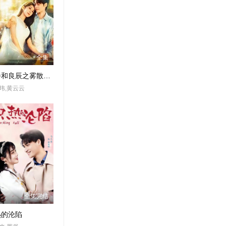
全集
三餐和良辰之雾散归栖时
玮,黄云云
全集完结
热的沦陷