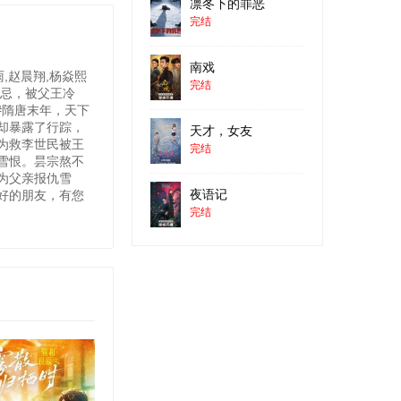
凛冬下的罪恶
完结
南戏
,赵晨翔,杨焱熙
完结
妒忌，被父王冷
#隋唐末年，天下
却暴露了行踪，
天才，女友
为救李世民被王
完结
雪恨。昙宗熬不
为父亲报仇雪
夜语记
好的朋友，有您
完结