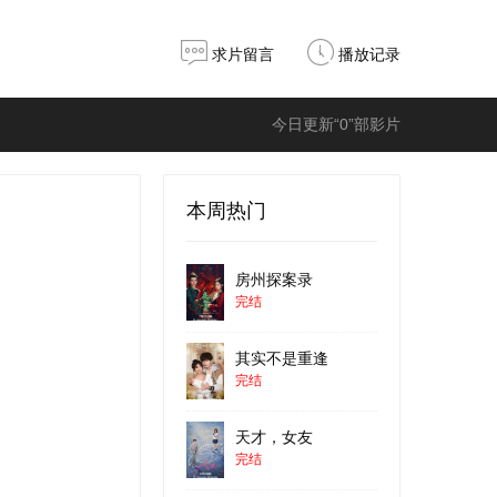
求片留言
播放记录
今日更新“0”部影片
本周热门
房州探案录
完结
其实不是重逢
完结
天才，女友
完结