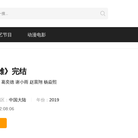
艺节目
动漫电影
雄》完结
葛奕德
谢小雨
赵晨翔
杨焱熙
地区：
中国大陆
年份：
2019
2:08:06