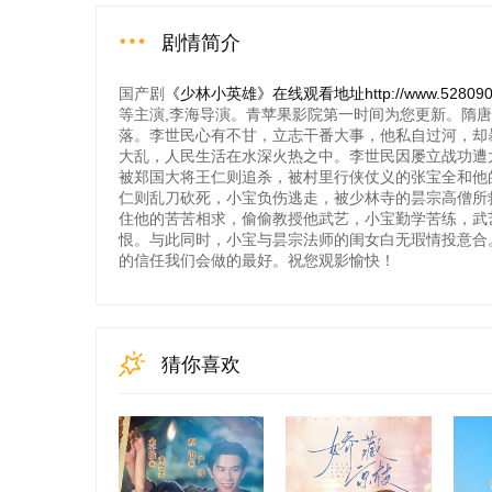
剧情简介
国产剧
《少林小英雄》在线观看地址http://www.528090dy.
等主演,李海导演。青苹果影院第一时间为您更新。隋
落。李世民心有不甘，立志干番大事，他私自过河，却暴
大乱，人民生活在水深火热之中。李世民因屡立战功遭
被郑国大将王仁则追杀，被村里行侠仗义的张宝全和他
仁则乱刀砍死，小宝负伤逃走，被少林寺的昙宗高僧所
住他的苦苦相求，偷偷教授他武艺，小宝勤学苦练，武
恨。与此同时，小宝与昙宗法师的闺女白无瑕情投意合
的信任我们会做的最好。祝您观影愉快！
猜你喜欢