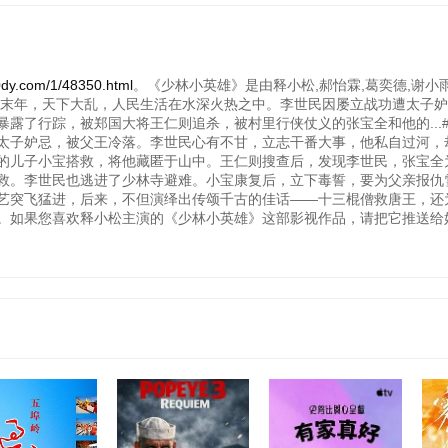
com/1/48350.html
。《少林小英雄》是由释小松,郝怡霖,葛奕德,谢小雨
唐末年，天下大乱，人民生活在水深火热之中。李世民因屡立战功遭太子
露了行踪，被郑国大将王仁则追杀，被村里行侠仗义的张宝全和他的...
太子妒忌，被父王冷落。李世民心有不甘，立志干番大事，他私自过河，
的儿子小宝搭救，将他藏匿于山中。王仁则搜查后，发现李世民，张宝全
救。李世民也逃进了少林寺避难。小宝康复后，立下毒誓，要为父亲报仇
艺突飞猛进，后来，不但演绎出传颂千古的佳话——十三棍僧救唐王，还
。如果您喜欢释小松主演的《少林小英雄》这部影视作品，请把它推送给