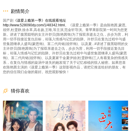
剧情简介
国产剧
《谋爱上瘾第一季》在线观看地址
http://www.528090dy.com/1/48342.html
。《谋爱上瘾第一季》是由陈艳茜,蒙恩,
祖怀,杜雯静,徐永革,高名扬,王唯,等主演,范金轩导演。青苹果影院第一时间为您更
新。讲述了腹黑聪明的女主许舒贝(陈艳茜饰)为了报双亲逝去之仇，步步为营，利
用一切手段接近复仇目标，却落入情感与记忆的陷阱。许舒贝在复仇过程中与盛
世集团继承人盛筠(蒙恩饰)、富二代尚铭(祖怀饰)、以及夏...#讲述了腹黑聪明的女
主许舒贝(陈艳茜饰)为了报双亲逝去之仇，步步为营，利用一切手段接近复仇目
标，却落入情感与记忆的陷阱。许舒贝在复仇过程中与盛世集团继承人盛筠(蒙恩
饰)、富二代尚铭(祖怀饰)、以及夏家千金夏伊娃(杜雯静饰)三人有着复杂的情感关
系，在复仇与情感的旋涡中迷失的她发现了关于记忆移植的惊人秘密。如果您喜
欢陈艳茜主演的《谋爱上瘾第一季》这部影视作品，请把它推送给好的朋友，有
您的信任我们会做的最好。祝您观影愉快！
猜你喜欢