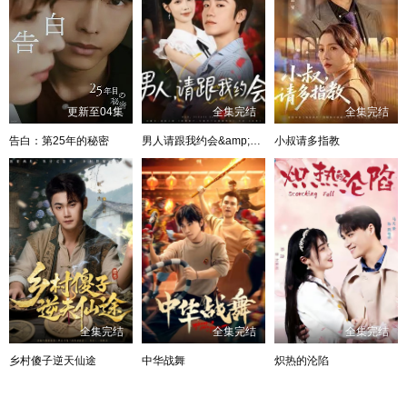
更新至04集
全集完结
全集完结
告白：第25年的秘密
男人请跟我约会&amp;当我决定凭实力单身
小叔请多指教
全集完结
全集完结
全集完结
乡村傻子逆天仙途
中华战舞
炽热的沦陷