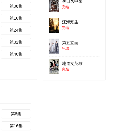
兵自风中来
第08集
完结
第16集
江海潮生
完结
第24集
第32集
第五立面
完结
第40集
地道女英雄
完结
第8集
第16集