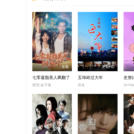
全集
更新HD
七零凝脂美人飒翻了
五埠岭过大年
程澄,金子璇
佚名