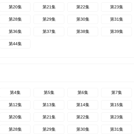
第20集
第21集
第22集
第23集
第28集
第29集
第30集
第31集
第36集
第37集
第38集
第39集
第44集
第4集
第5集
第6集
第7集
第12集
第13集
第14集
第15集
第20集
第21集
第22集
第23集
第28集
第29集
第30集
第31集