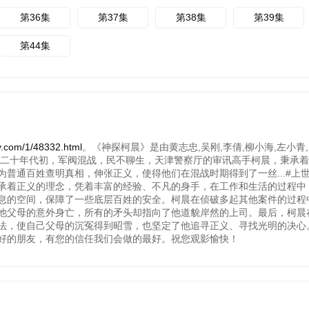
第36集
第37集
第38集
第39集
第44集
m/1/48332.html
。《神探柯晨》是由黄志忠,吴刚,李倩,柳小海,左小青,
纪二十年代初，军阀混战，民不聊生，天津警察厅的审讯高手柯晨，秉承
普通百姓查明真相，伸张正义，使得他们在混战时期得到了一丝...#上
承着正义的理念，凭着丰富的经验、不凡的身手，在工作和生活的过程中
息的空间，保障了一些底层百姓的安全。柯晨在侦破多起其他案件的过程
他父母的意外身亡，所有的矛头却指向了他道貌岸然的上司。最后，柯晨
法，使自己父母的沉冤得到昭雪，也坚定了他追寻正义、寻找光明的决心
好的朋友，有您的信任我们会做的最好。祝您观影愉快！