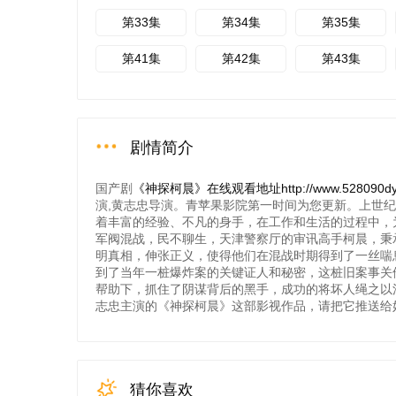
第33集
第34集
第35集
第41集
第42集
第43集
剧情简介
国产剧
《神探柯晨》在线观看地址http://www.528090dy.co
演,黄志忠导演。青苹果影院第一时间为您更新。上世
着丰富的经验、不凡的身手，在工作和生活的过程中，为
军阀混战，民不聊生，天津警察厅的审讯高手柯晨，秉
明真相，伸张正义，使得他们在混战时期得到了一丝喘
到了当年一桩爆炸案的关键证人和秘密，这桩旧案事关
帮助下，抓住了阴谋背后的黑手，成功的将坏人绳之以
志忠主演的《神探柯晨》这部影视作品，请把它推送给
猜你喜欢