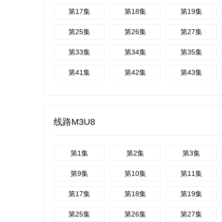
第17集
第18集
第19集
第25集
第26集
第27集
第33集
第34集
第35集
第41集
第42集
第43集
线路M3U8
第1集
第2集
第3集
第9集
第10集
第11集
第17集
第18集
第19集
第25集
第26集
第27集