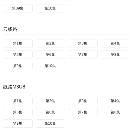
第09集
第10集
云线路
第1集
第2集
第3集
第4集
第5集
第6集
第7集
第8集
第9集
第10集
线路M3U8
第1集
第2集
第3集
第4集
第5集
第6集
第7集
第8集
第9集
第10集