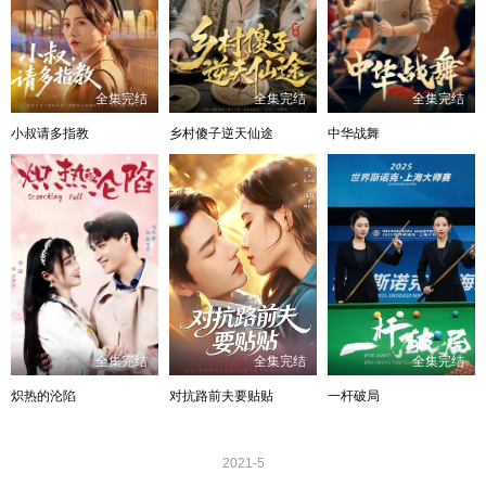
全集完结
全集完结
全集完结
小叔请多指教
乡村傻子逆天仙途
中华战舞
全集完结
全集完结
全集完结
炽热的沦陷
对抗路前夫要贴贴
一杆破局
2021-5