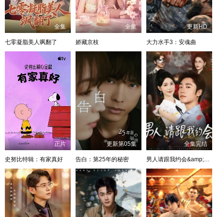
全集
全集
更新HD
七零凝脂美人飒翻了
娇藏京枝
大力水手3：安魂曲
正片
更新第05集
全集完结
史努比特辑：有家真好
告白：第25年的秘密
男人请跟我约会&amp;当我决定凭实力单身