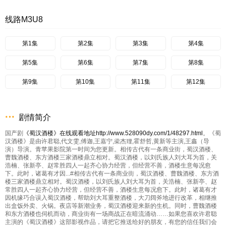
线路M3U8
第1集
第2集
第3集
第4集
第5集
第6集
第7集
第8集
第9集
第10集
第11集
第12集
剧情简介
国产剧
《蜀汉酒楼》在线观看地址http://www.528090dy.com/1/48297.html
。《蜀
汉酒楼》是由许君聪,代文雯,傅迦,王嘉宁,梁杰理,霍舒哲,黄新等主演,王鑫（导
演）导演。青苹果影院第一时间为您更新。相传古代有一条商业街，蜀汉酒楼、
曹魏酒楼、东方酒楼三家酒楼鼎立相对。蜀汉酒楼，以刘氏族人刘大耳为首，关
浩楠、张新亭、赵常胜四人一起齐心协力经营，但经营不善，酒楼生意每况愈
下。此时，诸葛有才因...#相传古代有一条商业街，蜀汉酒楼、曹魏酒楼、东方酒
楼三家酒楼鼎立相对。蜀汉酒楼，以刘氏族人刘大耳为首，关浩楠、张新亭、赵
常胜四人一起齐心协力经营，但经营不善，酒楼生意每况愈下。此时，诸葛有才
因机缘巧合误入蜀汉酒楼，帮助刘大耳重整酒楼，大刀阔斧地进行改革，相继推
出盒饭外卖、火锅。夜店等新潮业务，蜀汉酒楼迎来新的生机。同时，曹魏酒楼
和东方酒楼也伺机而动，商业街有一场商战正在暗流涌动……如果您喜欢许君聪
主演的《蜀汉酒楼》这部影视作品，请把它推送给好的朋友，有您的信任我们会