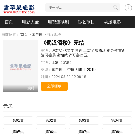
首页
电影大全
电视连续剧
综艺节目
动漫电影
当前位置：
首页 >
国产剧 >
蜀汉酒楼
《蜀汉酒楼》完结
主演：
许君聪
代文雯
傅迦
王嘉宁
梁杰理
霍舒哲
黄新
皓
孙嘉男
谢祖武
许可嘉
白玉
导演：
王鑫（导演）
类型：
国产剧
中国大陆
2019
时间：
2024-08-31 12:08:18
立即播放
完结
无尽
第01集
第02集
第03集
第04集
第05集
第06集
第07集
第08集