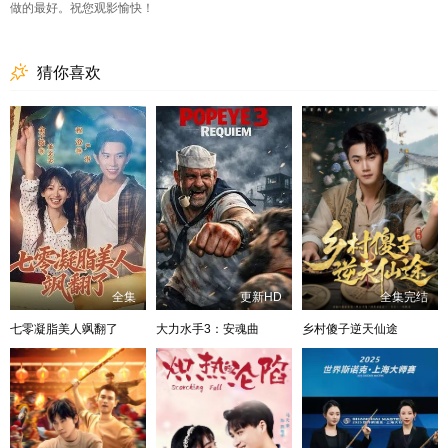
做的最好。祝您观影愉快！
猜你喜欢
全集
更新HD
全集完结
七零凝脂美人飒翻了
大力水手3：安魂曲
乡村傻子逆天仙途