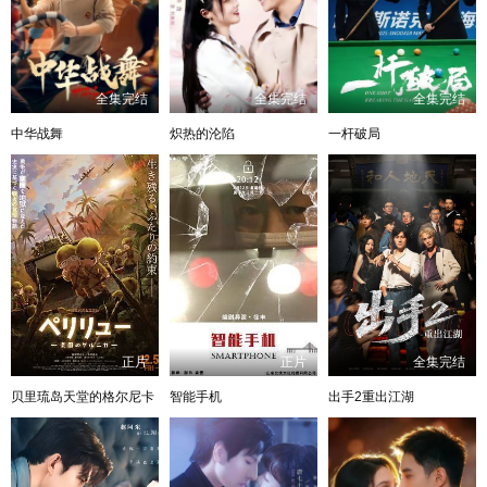
全集完结
全集完结
全集完结
中华战舞
炽热的沦陷
一杆破局
正片
正片
全集完结
贝里琉岛天堂的格尔尼卡
智能手机
出手2重出江湖