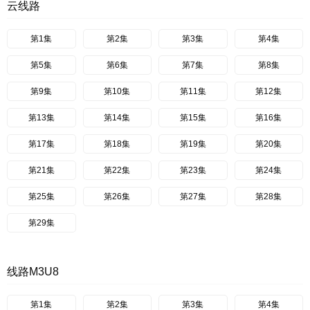
云线路
第1集
第2集
第3集
第4集
第5集
第6集
第7集
第8集
第9集
第10集
第11集
第12集
第13集
第14集
第15集
第16集
第17集
第18集
第19集
第20集
第21集
第22集
第23集
第24集
第25集
第26集
第27集
第28集
第29集
线路M3U8
第1集
第2集
第3集
第4集