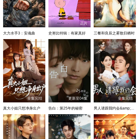
正片
正片
全集
大力水手3：安魂曲
史努比特辑：有家真好
三餐和良辰之雾散归栖时
全集完结
更新至04集
全集完结
真大小姐只想净身出户
告白：第25年的秘密
男人请跟我约会&amp;当我决定凭实力单身