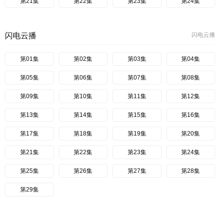
第21集
第22集
第23集
第24集
闪电云播
闪电云播
第01集
第02集
第03集
第04集
第05集
第06集
第07集
第08集
第09集
第10集
第11集
第12集
第13集
第14集
第15集
第16集
第17集
第18集
第19集
第20集
第21集
第22集
第23集
第24集
第25集
第26集
第27集
第28集
第29集