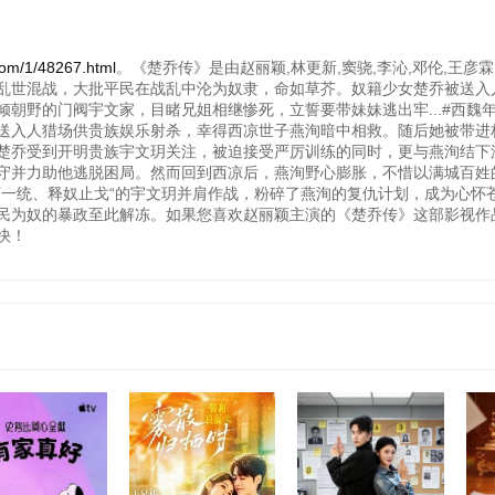
/1/48267.html
。《楚乔传》是由赵丽颖,林更新,窦骁,李沁,邓伦,王彦霖
乱世混战，大批平民在战乱中沦为奴隶，命如草芥。奴籍少女楚乔被送入
朝野的门阀宇文家，目睹兄姐相继惨死，立誓要带妹妹逃出牢...#西魏
送入人猎场供贵族娱乐射杀，幸得西凉世子燕洵暗中相救。随后她被带进
楚乔受到开明贵族宇文玥关注，被迫接受严厉训练的同时，更与燕洵结下
守并力助他逃脱困局。然而回到西凉后，燕洵野心膨胀，不惜以满城百姓
下一统、释奴止戈“的宇文玥并肩作战，粉碎了燕洵的复仇计划，成为心怀
民为奴的暴政至此解冻。如果您喜欢赵丽颖主演的《楚乔传》这部影视作
快！