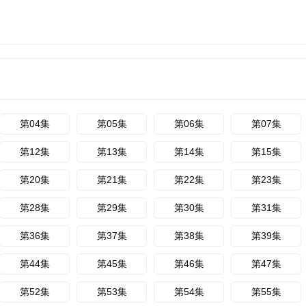
第04集
第05集
第06集
第07集
第12集
第13集
第14集
第15集
第20集
第21集
第22集
第23集
第28集
第29集
第30集
第31集
第36集
第37集
第38集
第39集
第44集
第45集
第46集
第47集
第52集
第53集
第54集
第55集