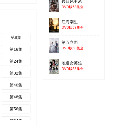
兵自风中来
DVD版58集全
江海潮生
DVD版58集全
第8集
第五立面
DVD版58集全
第16集
第24集
地道女英雄
DVD版58集全
第32集
第40集
第48集
第56集
第64集