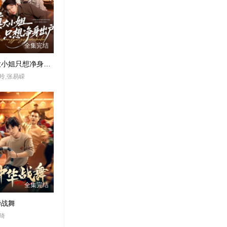
全集完结
真大小姐只想净身出户
玲,张易嵘
全集完结
华战舞
琦