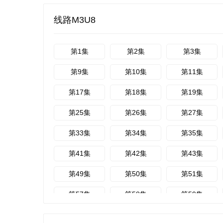
第65集
第66集
第67集
线路M3U8
第1集
第2集
第3集
第9集
第10集
第11集
第17集
第18集
第19集
第25集
第26集
第27集
第33集
第34集
第35集
第41集
第42集
第43集
第49集
第50集
第51集
第57集
第58集
第59集
第65集
第66集
第67集