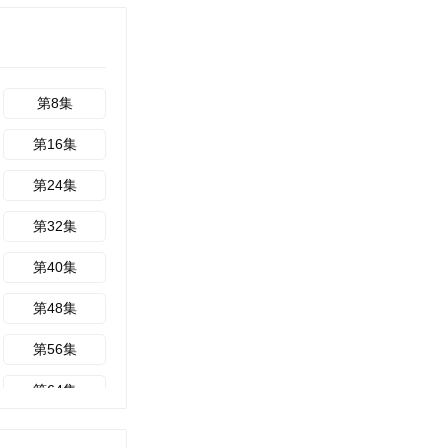
第8集
第16集
第24集
第32集
第40集
第48集
第56集
第64集