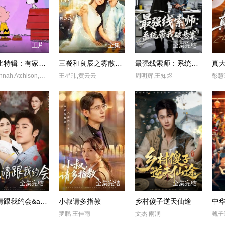
正片
全集
全集完结
史努比特辑：有家真好
三餐和良辰之雾散归栖时
最强线索师：系统带我破悬案
Jo-Hannah Atchison,Enzo Bezzina
王星玮,黄云云
周明辉,王知煜
彭慧
全集完结
全集完结
全集完结
男人请跟我约会&amp;当我决定凭实力单身
小叔请多指教
乡村傻子逆天仙途
中
罗鹏 王佳雨
文杰 雨润
甄子