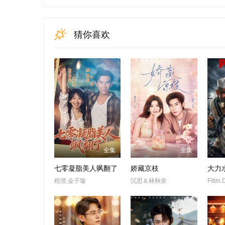
猜你喜欢
全集
全集
七零凝脂美人飒翻了
娇藏京枝
大力
程澄,金子璇
沉思＆林秋奈