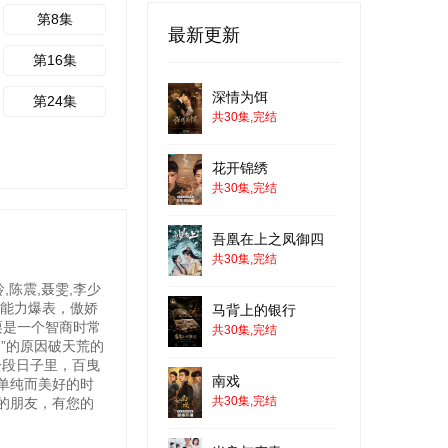
第8集
最新更新
第16集
深情为饵
第24集
共30集,完结
花开锦绣
共30集,完结
吾凰在上之凤御四
共30集,完结
,陈震,聂雯,李少
维能力爆表，傲娇
马背上的银行
栗是一个智商时常
共30集,完结
”的原因破天荒的
一段日子里，百曳
南戏
单纯而美好的时
共30集,完结
的朋友，有您的