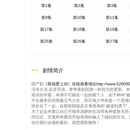
第1集
第2集
第3集
第9集
第10集
第11集
第17集
第18集
第19集
第25集
第26集
第27集
剧情简介
国产剧
《那就爱上你》在线观看地址http://www.528090dy.
洁等主演,后亘导演。青苹果影院第一时间为您更新。
高冷的学霸；本身不可能在一起的两个人，由于种种“被迫
不在服务区的萌蠢元气少女，而百曳少爷则是一个思维
组合在了一起。在阴差阳错及百曳母亲的“威逼利诱下”
为了赶走米栗让自己可独享清静的生活而各种套路无所
间沉淀，百曳和米栗也开始渐渐的融入了彼此的生活。
信任我们会做的最好。祝您观影愉快！