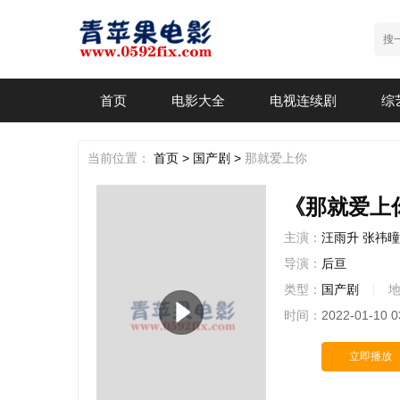
首页
电影大全
电视连续剧
综
当前位置：
首页 >
国产剧 >
那就爱上你
《那就爱上你
主演：
汪雨升
张祎曈
导演：
后亘
类型：
国产剧
时间：
2022-01-10 0
立即播放