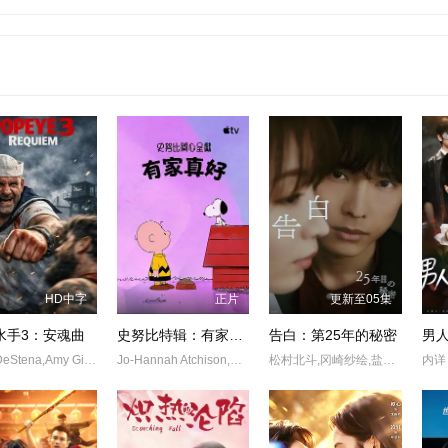
HD中字
正片
更新至05集
水手3：安魂曲
史努比特辑：有家真好
告白：第25年的秘密
Fitim DeStena,Amy Gibbons,Jack Hyde史蒂芬·莫瑞
Jo-Hannah Atchison,Enzo Bezzina
松村北斗,冈崎纱绘,盐野瑛久,玉山铁二,佐佐木希,水野美纪,石黑贤
内详