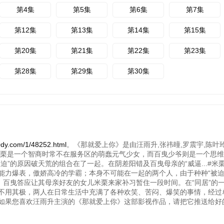
第4集
第5集
第6集
第7集
第12集
第13集
第14集
第15集
第20集
第21集
第22集
第23集
第28集
第29集
第30集
com/1/48252.html
。《那就爱上你》是由汪雨升,张祎曈,罗震宇,陈叶玲
米栗是一个智商时常不在服务区的萌蠢元气少女，而百曳少爷则是一个思
”的原因破天荒的组合在了一起。在阴差阳错及百曳母亲的“威逼...#米
能力爆表，傲娇高冷的学霸；本身不可能在一起的两个人，由于种种“被迫
，百曳答应让其母亲好友的女儿米栗来家补习暂住一段时间。在“同居”的
不用其极，两人在日常生活中充满了各种欢笑、苦闷、爆笑的事情，经过
如果您喜欢汪雨升主演的《那就爱上你》这部影视作品，请把它推送给好