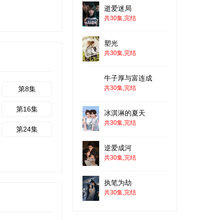
逝爱迷局
共30集,完结
塑光
共30集,完结
牛子厚与富连成
共30集,完结
第8集
第16集
冰淇淋的夏天
共30集,完结
第24集
逆爱成河
共30集,完结
执笔为劫
共30集,完结