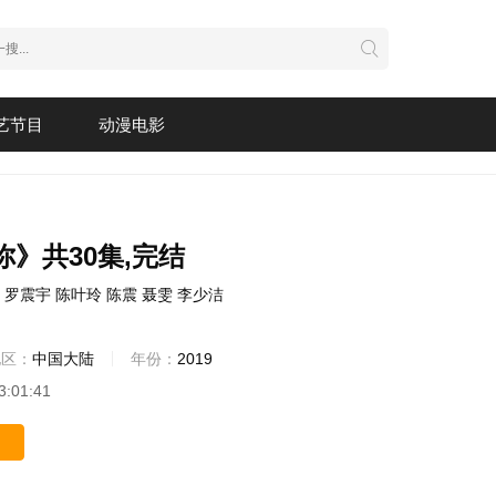
艺节目
动漫电影
》共30集,完结
罗震宇
陈叶玲
陈震
聂雯
李少洁
地区：
中国大陆
年份：
2019
3:01:41