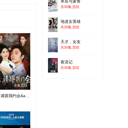
米良与麦青
共30集,完结
地道女英雄
共30集,完结
天才，女友
共30集,完结
夜语记
共30集,完结
全集完结
男人请跟我约会&amp;当我决定凭实力单身