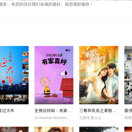
朋友，有您的信任我们会做的最好。祝您观影愉快！
更新HD
正片
全集
岭过大年
史努比特辑：有家真好
三餐和良辰之雾散归栖时
Jo-Hannah Atchison,Enzo Bezzina
王星玮,黄云云
周明