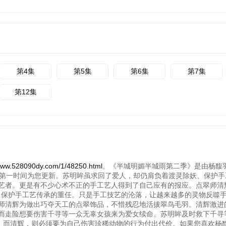
第4集
第5集
第6集
第7集
第12集
090dy.com/1/48250.html
。《半城明媚半城雨第二季》是由杨馥羽,
影院第一时间为您更新。苏明眸虽求回了爱人，却仍肩负着渡灵除妖、保护
艺者。更是有不少心术不正的手工艺人得到了自己应有的报应。点翠师清
妖、保护手工艺传承的重任。只是手工技艺的沦落，让越来越多的灵物反噬
师清辉为做出巧夺天工的点翠饰品，不惜残忍地活拔翠鸟毛羽。清辉激进
而走险想要伤害千寻等一众无辜女孩来为爱女续命。苏明眸及时救下千寻
稽。而清辉，则必须要为自己伤害珍稀动物的行为付出代价。如果您喜欢杨