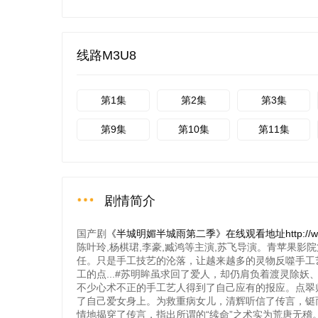
线路M3U8
第1集
第2集
第3集
第9集
第10集
第11集
剧情简介
国产剧
《半城明媚半城雨第二季》在线观看地址http://www.528
陈叶玲,杨棋珺,李豪,臧鸿等主演,苏飞导演。青苹果
任。只是手工技艺的沦落，让越来越多的灵物反噬手工
工的点...#苏明眸虽求回了爱人，却仍肩负着渡灵除
不少心术不正的手工艺人得到了自己应有的报应。点翠
了自己爱女身上。为救重病女儿，清辉听信了传言，铤
情地揭穿了传言，指出所谓的“续命”之术实为荒唐无