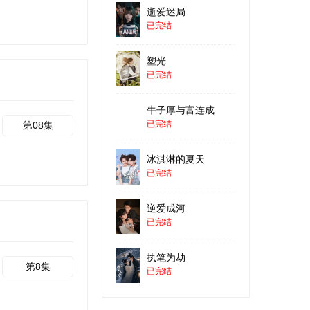
逝爱迷局
已完结
塑光
已完结
牛子厚与富连成
已完结
第08集
冰淇淋的夏天
已完结
逆爱成河
已完结
执笔为劫
第8集
已完结