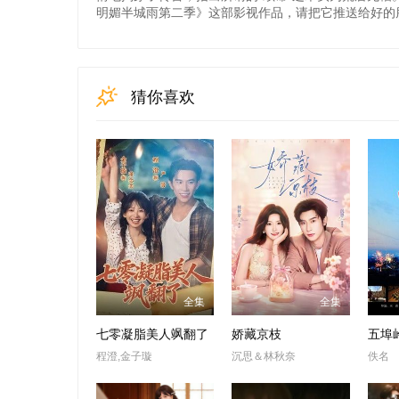
明媚半城雨第二季》这部影视作品，请把它推送给好的
猜你喜欢
全集
全集
七零凝脂美人飒翻了
娇藏京枝
五埠
程澄,金子璇
沉思＆林秋奈
佚名