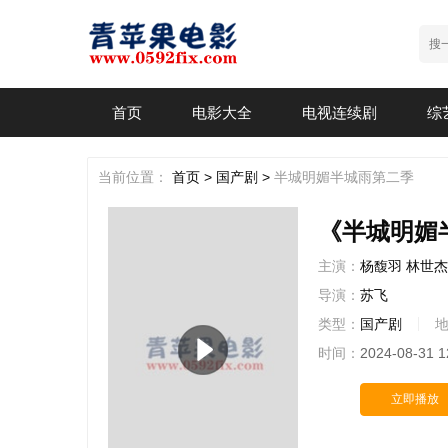
首页
电影大全
电视连续剧
综
当前位置：
首页 >
国产剧 >
半城明媚半城雨第二季
《半城明媚
主演：
杨馥羽
林世杰
导演：
苏飞
类型：
国产剧
时间：
2024-08-31 1
立即播放