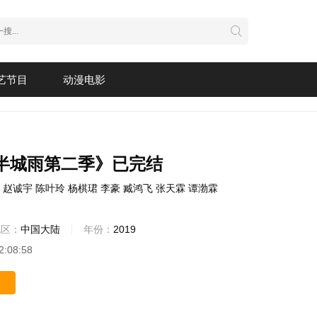
艺节目
动漫电影
半城雨第二季》已完结
赵诚宇
陈叶玲
杨棋珺
李豪
臧鸿飞
张天霖
谭渤霖
地区：
中国大陆
年份：
2019
2:08:58