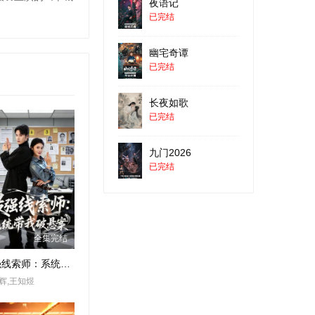
夜语记
已完结
幽宅奇谭
已完结
长夜如歌
已完结
九门2026
已完结
全集完结
最强线索师：系统带我破悬案
辉,王知煜