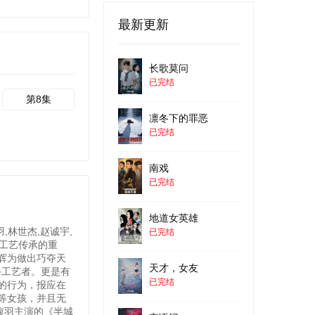
最新更新
长歌莫问
已完结
第8集
凛冬下的罪恶
已完结
南戏
已完结
地道女英雄
林世杰,赵诚宇,
已完结
手工艺传承的重
辉为做出巧夺天
天才，女友
手工艺者。更是有
已完结
的行为，报应在
等女孩，并且无
馥羽主演的《半城