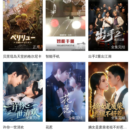
正片
正片
全集完结
贝里琉岛天堂的格尔尼卡
智能手机
出手2重出江湖
全集完结
全集完结
全集完结
许你一世清欢
花惹
嫡女是废柴老祖不好惹第二部