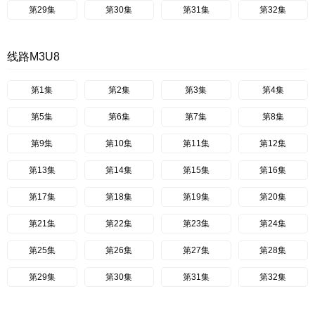
第29集
第30集
第31集
第32集
第33集
第34集
第35集
第36集
线路M3U8
第37集
第38集
第39集
第40集
第1集
第2集
第3集
第4集
第5集
第6集
第7集
第8集
第9集
第10集
第11集
第12集
第13集
第14集
第15集
第16集
第17集
第18集
第19集
第20集
第21集
第22集
第23集
第24集
第25集
第26集
第27集
第28集
第29集
第30集
第31集
第32集
第33集
第34集
第35集
第36集