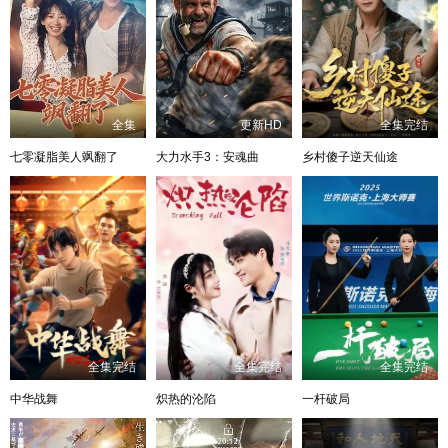
全集
更新HD
全集完结
七零凝脂美人飒翻了
大力水手3：安魂曲
乡村傻子逆天仙途
全集完结
全集完结
全集完结
中华战舞
炽热的沦陷
一杆破局