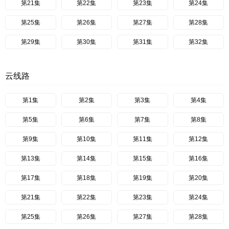
第21集
第22集
第23集
第24集
第25集
第26集
第27集
第28集
第29集
第30集
第31集
第32集
第33集
第34集
第35集
第36集
云线路
第37集
第38集
第39集
第40集
第1集
第2集
第3集
第4集
第5集
第6集
第7集
第8集
第9集
第10集
第11集
第12集
第13集
第14集
第15集
第16集
第17集
第18集
第19集
第20集
第21集
第22集
第23集
第24集
第25集
第26集
第27集
第28集