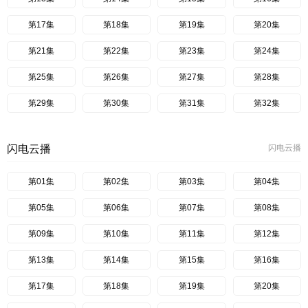
第17集
第18集
第19集
第20集
第21集
第22集
第23集
第24集
第25集
第26集
第27集
第28集
第29集
第30集
第31集
第32集
第33集
第34集
第35集
第36集
闪电云播
闪电云播
第37集
第38集
第39集
第40集
第41集
第01集
第42集
第02集
第43集
第03集
第44集
第04集
第05集
第06集
第07集
第08集
第09集
第10集
第11集
第12集
第13集
第14集
第15集
第16集
第17集
第18集
第19集
第20集