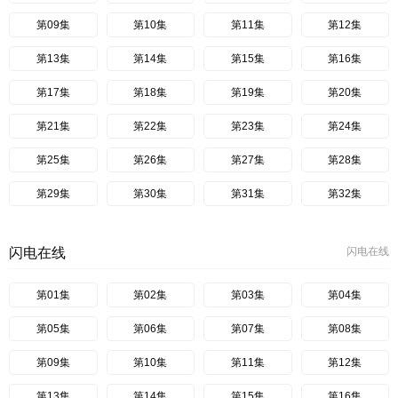
第09集
第10集
第11集
第12集
第13集
第14集
第15集
第16集
第17集
第18集
第19集
第20集
第21集
第22集
第23集
第24集
第25集
第26集
第27集
第28集
第29集
第30集
第31集
第32集
第33集
第34集
第35集
第36集
闪电在线
闪电在线
第37集
第38集
第39集
第40集
第41集
第01集
第42集
第02集
第43集
第03集
第04集
第05集
第06集
第07集
第08集
第09集
第10集
第11集
第12集
第13集
第14集
第15集
第16集