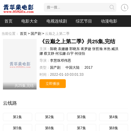
首页
电影大全
电视连续剧
综艺节目
动漫电影
当前位置：
首页 >
国产剧 >
云巅之上第二季
《云巅之上第二季》共25集,完结
主演：
陈晓
袁姗姗
郭晓东
蒋梦婕
张哲瀚
米热
臧洪
娜
蔡文静
何泓姗
白宇
何佳怡
导演：
李慧珠邓伟恩
类型：
国产剧
中国大陆
2017
时间：
2022-01-10 03:01:33
立即播放
共25集,完结
云线路
第1集
第2集
第3集
第4集
第5集
第6集
第7集
第8集