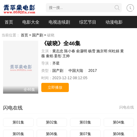
首页
电影大全
电视连续剧
综艺节目
动漫电影
当前位置：
首页 >
国产剧 >
破晓
《破晓》全46集
主演：
黄志忠
陈小春
俞灏明
杨雪
施京明
何杜娟
黄
薇
秦焰
姜彤
王帅
导演：
齐星
类型：
国产剧
中国大陆
2017
时间：
2023-12-12 08:12:05
立即播放
全46集
闪电在线
闪电在线
第01集
第02集
第03集
第04集
第05集
第06集
第07集
第08集