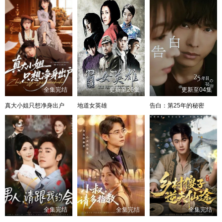
全集完结
更新至26集
更新至04集
真大小姐只想净身出户
地道女英雄
告白：第25年的秘密
全集完结
全集完结
全集完结