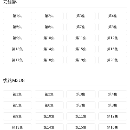
云线路
第1集
第2集
第3集
第4集
第5集
第6集
第7集
第8集
第9集
第10集
第11集
第12集
第13集
第14集
第15集
第16集
第17集
第18集
第19集
第20集
线路M3U8
第1集
第2集
第3集
第4集
第5集
第6集
第7集
第8集
第9集
第10集
第11集
第12集
第13集
第14集
第15集
第16集