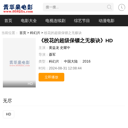
首页
电影大全
电视连续剧
综艺节目
动漫电影
当前位置：
首页 >
科幻片 >
校花的超级保镖之无极诀
《校花的超级保镖之无极诀》HD
主演：
黄益龙
史耀中
导演：
聂军
类型：
科幻片
中国大陆
2016
时间：
2024-08-31 12:08:44
立即播放
HD
无尽
HD