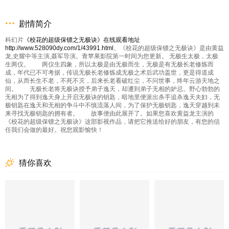
剧情简介
科幻片
《校花的超级保镖之无极诀》在线观看地址
http://www.528090dy.com/1/43991.html
。《校花的超级保镖之无极诀》是由黄益
龙,史耀中等主演,聂军导演。青苹果影院第一时间为您更新。 无极生太极，太极
生两仪。 两仪生四象，所以太极是由无极而生，无极是有无极长老修炼而
成，年代已不可考据，传说无极长老修炼成无极之术后武功盖世，更是得道成
仙，从而长生不老，不死不灭，后来长老看破红尘，不问世事，终年云游天地之
间。 无极长老将无极诀授予弟子逸天，却遭到弟子无相的妒忌。野心勃勃的
无相为了得到逸天身上开启无极诀的钥匙，暗地里便派出杀手追杀逸天夫妇，无
极钥匙在逸天和无相的争斗中不慎流落人间，为了保护无极钥匙，逸天穿越到未
来寻找无极钥匙的拥有者。 故事便由此展开了。如果您喜欢黄益龙主演的
《校花的超级保镖之无极诀》这部影视作品，请把它推送给好的朋友，有您的信
任我们会做的最好。祝您观影愉快！
猜你喜欢