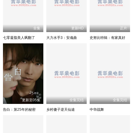
全集
更新HD
正片
七零凝脂美人飒翻了
大力水手3：安魂曲
史努比特辑：有家真好
更新至05集
全集完结
全集完结
告白：第25年的秘密
乡村傻子逆天仙途
中华战舞