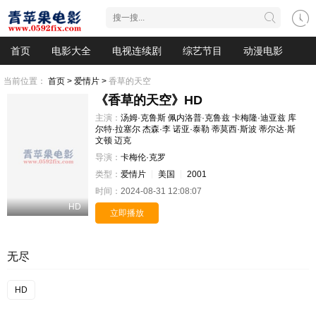
首页
电影大全
电视连续剧
综艺节目
动漫电影
当前位置：
首页 >
爱情片 >
香草的天空
《香草的天空》HD
主演：
汤姆·克鲁斯
佩内洛普·克鲁兹
卡梅隆·迪亚兹
库
尔特·拉塞尔
杰森·李
诺亚·泰勒
蒂莫西·斯波
蒂尔达·斯
文顿
迈克
导演：
卡梅伦·克罗
类型：
爱情片
美国
2001
时间：
2024-08-31 12:08:07
HD
立即播放
无尽
HD