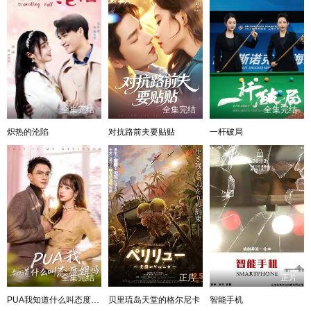
全集完结
全集完结
全集完结
炽热的沦陷
对抗路前夫要贴贴
一杆破局
全集完结
正片
正片
PUA我知道什么叫态度姐吗
贝里琉岛天堂的格尔尼卡
智能手机