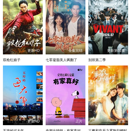
更新HD
全集完结
更新第02集
双枪红娘子
七零凝脂美人飒翻了
别班第二季
更新HD
正片
全集
五埠岭过大年
史努比特辑：有家真好
三餐和良辰之雾散归栖时