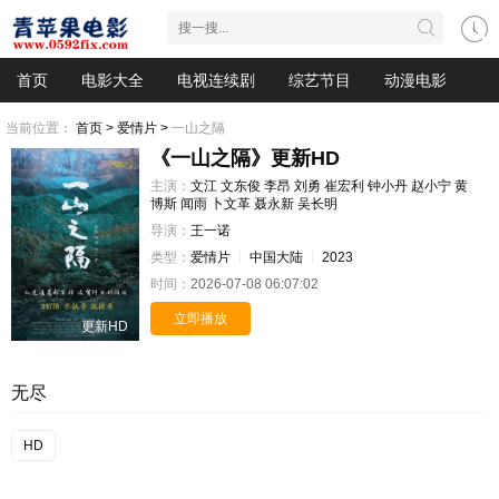
首页
电影大全
电视连续剧
综艺节目
动漫电影
当前位置：
首页 >
爱情片 >
一山之隔
《一山之隔》更新HD
主演：
文江
文东俊
李昂
刘勇
崔宏利
钟小丹
赵小宁
黄
博斯
闻雨
卜文革
聂永新
吴长明
导演：
王一诺
类型：
爱情片
中国大陆
2023
时间：
2026-07-08 06:07:02
立即播放
更新HD
无尽
HD