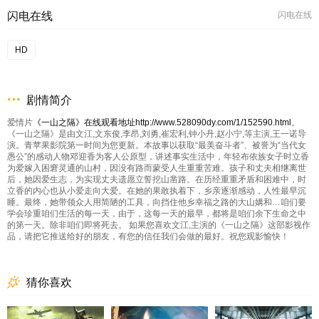
闪电在线
闪电在线
HD
剧情简介
爱情片
《一山之隔》在线观看地址http://www.528090dy.com/1/152590.html
。
《一山之隔》是由文江,文东俊,李昂,刘勇,崔宏利,钟小丹,赵小宁,等主演,王一诺导
演。青苹果影院第一时间为您更新。本故事以获取“最美奋斗者”、被誉为“当代女
愚公”的感动人物邓迎香为客人公原型，讲述事实生活中，年轻布依族女子时立香
为爱嫁入困窘灵通的山村，因没有路而蒙受人生重重苦难。孩子和丈夫相继离世
后，她因爱生志，为实现丈夫遗愿立誓挖山凿路。在历经重重矛盾和困难中，时
立香的内心也从小爱走向大爱。在她的果敢执着下，乡亲逐渐感动，人性最早沉
睡。最终，她带领众人用简陋的工具，向挡住他乡幸福之路的大山媾和…咱们要
学会珍重咱们生活的每一天，由于，这每一天的最早，都将是咱们余下生命之中
的第一天。除非咱们即将死去。 如果您喜欢文江,主演的《一山之隔》这部影视作
品，请把它推送给好的朋友，有您的信任我们会做的最好。祝您观影愉快！
猜你喜欢