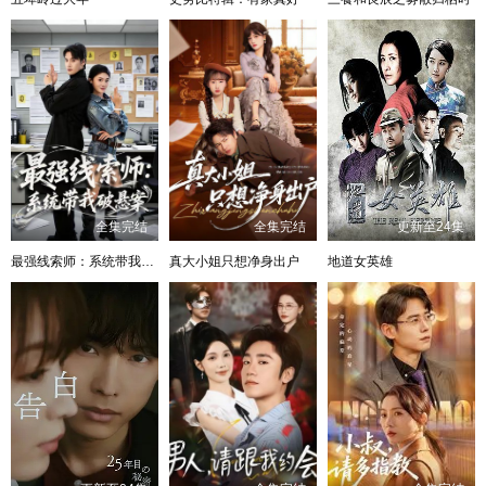
全集完结
全集完结
更新至24集
最强线索师：系统带我破悬案
真大小姐只想净身出户
地道女英雄