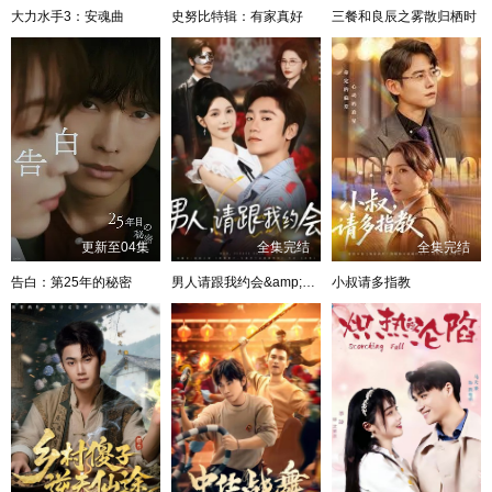
大力水手3：安魂曲
史努比特辑：有家真好
三餐和良辰之雾散归栖时
更新至04集
全集完结
全集完结
告白：第25年的秘密
男人请跟我约会&amp;当我决定凭实力单身
小叔请多指教