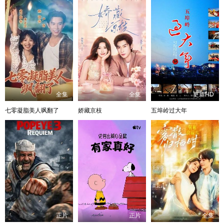
全集
全集
更新HD
七零凝脂美人飒翻了
娇藏京枝
五埠岭过大年
正片
正片
全集