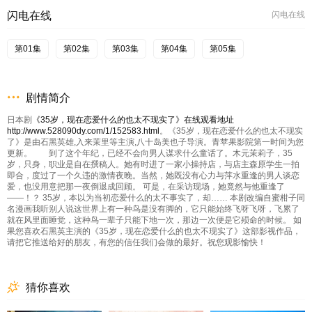
闪电在线
闪电在线
第01集
第02集
第03集
第04集
第05集
剧情简介
日本剧
《35岁，现在恋爱什么的也太不现实了》在线观看地址
http://www.528090dy.com/1/152583.html
。《35岁，现在恋爱什么的也太不现实
了》是由石黑英雄,入来茉里等主演,八十岛美也子导演。青苹果影院第一时间为您
更新。 到了这个年纪，已经不会向男人谋求什么童话了。木元茉莉子，35
岁，只身，职业是自在撰稿人。她有时进了一家小操持店，与店主森原学生一拍
即合，度过了一个久违的激情夜晚。当然，她既没有心力与萍水重逢的男人谈恋
爱，也没用意把那一夜倒退成回顾。 可是，在采访现场，她竟然与他重逢了
——！？ 35岁，本以为当初恋爱什么的太不事实了，却…… 本剧改编自蜜柑子同
名漫画我听别人说这世界上有一种鸟是没有脚的，它只能始终飞呀飞呀，飞累了
就在风里面睡觉，这种鸟一辈子只能下地一次，那边一次便是它殒命的时候。 如
果您喜欢石黑英主演的《35岁，现在恋爱什么的也太不现实了》这部影视作品，
请把它推送给好的朋友，有您的信任我们会做的最好。祝您观影愉快！
猜你喜欢