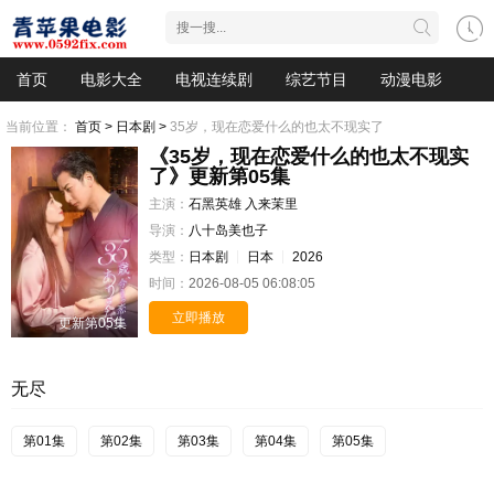
首页
电影大全
电视连续剧
综艺节目
动漫电影
当前位置：
首页 >
日本剧 >
35岁，现在恋爱什么的也太不现实了
《35岁，现在恋爱什么的也太不现实
了》更新第05集
主演：
石黑英雄
入来茉里
导演：
八十岛美也子
类型：
日本剧
日本
2026
时间：
2026-08-05 06:08:05
立即播放
更新第05集
无尽
第01集
第02集
第03集
第04集
第05集