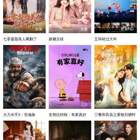
全集
全集
更新HD
七零凝脂美人飒翻了
娇藏京枝
五埠岭过大年
正片
正片
全集
大力水手3：安魂曲
史努比特辑：有家真好
三餐和良辰之雾散归栖时