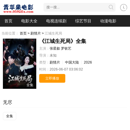
首页
电影大全
电视连续剧
综艺节目
动漫电影
当前位置：
首页 >
剧情片 >
江城生死局
《江城生死局》全集
主演：
张星叙
罗钦艺
导演：
未知
类型：
剧情片
中国大陆
2026
时间：
2026-06-07 03:06:02
立即播放
全集
无尽
全集