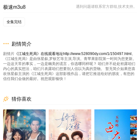
极速m3u8
遇到问题请联系官方群组,技术支持。
全集完结
剧情简介
剧情片
《江城生死局》在线观看地址http://www.528090dy.com/1/150497.html
。
《江城生死局》是由张星叙,罗钦艺等主演,导演。青苹果影院第一时间为您更新。
一边这天常的事实，一边是幽美的谎言，你选哪同样呢？ 咱们并不处处袒露咱们
内心的真实想法，咱们只表露咱们想要别人信以为真的货物。 暂无简介如果您喜
欢张星叙主演的《江城生死局》这部影视作品，请把它推送给好的朋友，有您的
信任我们会做的最好。祝您观影愉快！
猜你喜欢