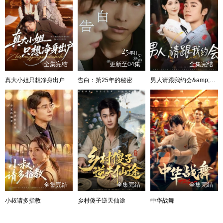
全集完结
更新至04集
全集完结
真大小姐只想净身出户
告白：第25年的秘密
男人请跟我约会&amp;当我决定凭实力单身
全集完结
全集完结
全集完结
小叔请多指教
乡村傻子逆天仙途
中华战舞