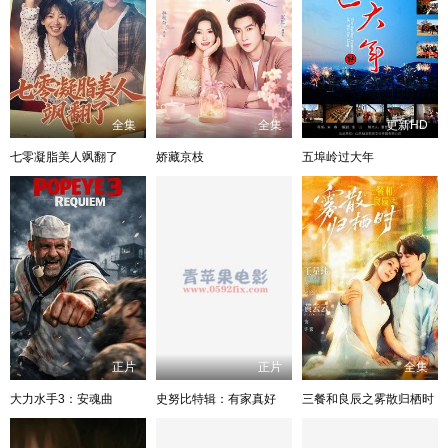
全集
全集
更新HD
七零凝脂美人飒翻了
娇藏京枝
五埠岭过大年
正片
正片
全集
大力水手3：安魂曲
史努比特辑：有家真好
三餐和良辰之雾散归栖时