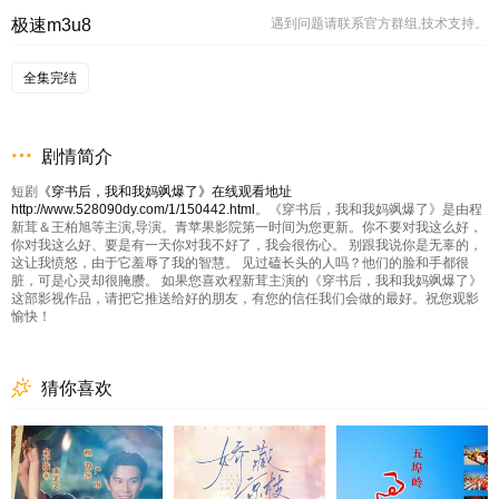
极速m3u8
遇到问题请联系官方群组,技术支持。
全集完结
剧情简介
短剧
《穿书后，我和我妈飒爆了》在线观看地址
http://www.528090dy.com/1/150442.html
。《穿书后，我和我妈飒爆了》是由程
新茸＆王柏旭等主演,导演。青苹果影院第一时间为您更新。你不要对我这么好，
你对我这么好、要是有一天你对我不好了，我会很伤心。 别跟我说你是无辜的，
这让我愤怒，由于它羞辱了我的智慧。 见过磕长头的人吗？他们的脸和手都很
脏，可是心灵却很腌臜。 如果您喜欢程新茸主演的《穿书后，我和我妈飒爆了》
这部影视作品，请把它推送给好的朋友，有您的信任我们会做的最好。祝您观影
愉快！
猜你喜欢