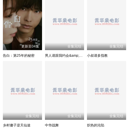
更新至04集
全集完结
全集完结
告白：第25年的秘密
男人请跟我约会&amp;当我决定凭实力单身
小叔请多指教
全集完结
全集完结
全集完结
乡村傻子逆天仙途
中华战舞
炽热的沦陷