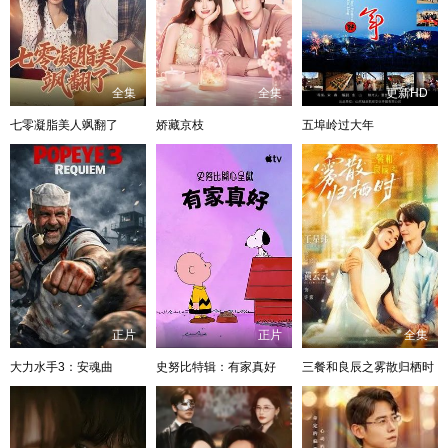
全集
全集
更新HD
七零凝脂美人飒翻了
娇藏京枝
五埠岭过大年
正片
正片
全集
大力水手3：安魂曲
史努比特辑：有家真好
三餐和良辰之雾散归栖时