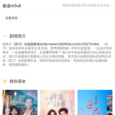
极速m3u8
遇到问题请联系官方群组,技术支持。
全集完结
剧情简介
剧情片
《凤刃》在线观看地址http://www.528090dy.com/1/150278.html
。《凤
刃》是由张洪鸣,余茵等主演,导演。青苹果影院第一时间为您更新。一边这天常的
事实，一边是幽美的谎言，你选哪同样呢？ 咱们并不处处袒露咱们内心的真实想
法，咱们只表露咱们想要别人信以为真的货物。 暂无简介如果您喜欢张洪鸣主演
的《凤刃》这部影视作品，请把它推送给好的朋友，有您的信任我们会做的最
好。祝您观影愉快！
猜你喜欢