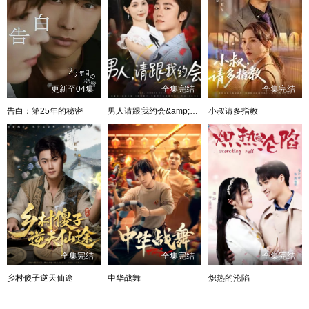
更新至04集
全集完结
全集完结
告白：第25年的秘密
男人请跟我约会&amp;当我决定凭实力单身
小叔请多指教
全集完结
全集完结
全集完结
乡村傻子逆天仙途
中华战舞
炽热的沦陷