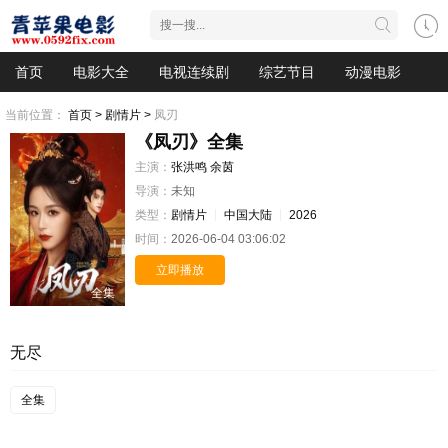
首页
电影大全
电视连续剧
综艺节目
动漫电影
当前位置：
首页 >
剧情片 >
凤刃
《凤刃》全集
主演：
张洪鸣
余茵
导演：
未知
类型：
剧情片
中国大陆
2026
时间：
2026-06-04 03:06:02
立即播放
全集
无尽
全集