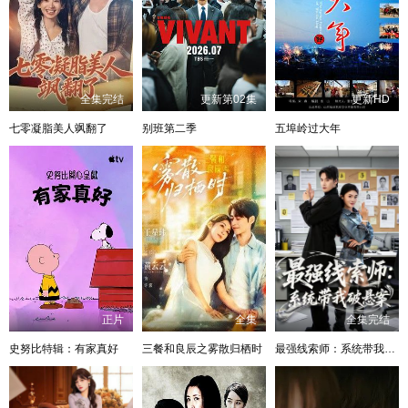
全集完结
更新第02集
更新HD
七零凝脂美人飒翻了
别班第二季
五埠岭过大年
正片
全集
全集完结
史努比特辑：有家真好
三餐和良辰之雾散归栖时
最强线索师：系统带我破悬案