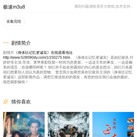
极速m3u8
遇到问题请联系官方群组,技术支持。
全集完结
剧情简介
剧情片
《身体比记忆更诚实》在线观看地址
http://www.528090dy.com/1/150275.html
。《身体比记忆更诚实》是由纪俊良,付
妤舒等主演,导演。青苹果影院第一时间为您更新。一边这天常的事实，一边是幽
美的谎言，你选哪同样呢？ 咱们并不处处袒露咱们内心的真实想法，咱们只表露
咱们想要别人信以为真的货物。 暂无简介如果您喜欢纪俊良主演的《身体比记忆
更诚实》这部影视作品，请把它推送给好的朋友，有您的信任我们会做的最好。
祝您观影愉快！
猜你喜欢