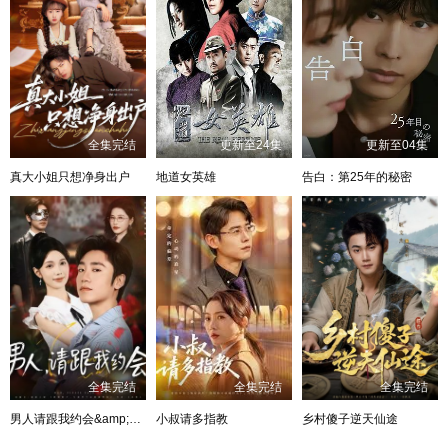
全集完结
更新至24集
更新至04集
真大小姐只想净身出户
地道女英雄
告白：第25年的秘密
全集完结
全集完结
全集完结
男人请跟我约会&amp;当我决定凭实力单身
小叔请多指教
乡村傻子逆天仙途