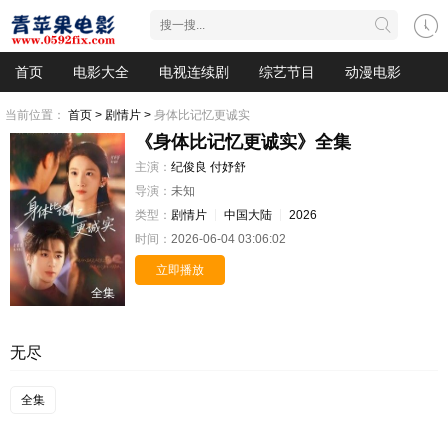
首页
电影大全
电视连续剧
综艺节目
动漫电影
当前位置：
首页 >
剧情片 >
身体比记忆更诚实
《身体比记忆更诚实》全集
主演：
纪俊良
付妤舒
导演：
未知
类型：
剧情片
中国大陆
2026
时间：
2026-06-04 03:06:02
立即播放
全集
无尽
全集