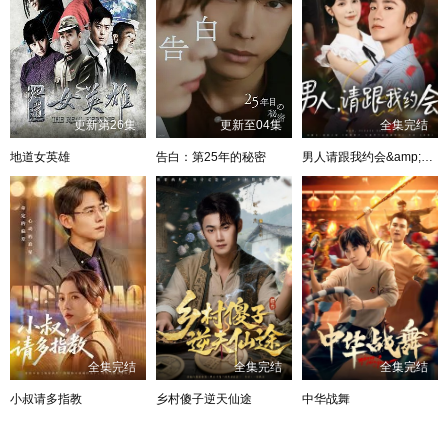
更新第26集
更新至04集
全集完结
地道女英雄
告白：第25年的秘密
男人请跟我约会&amp;当我决定凭实力单身
全集完结
全集完结
全集完结
小叔请多指教
乡村傻子逆天仙途
中华战舞