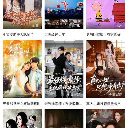
全集
更新HD
正片
七零凝脂美人飒翻了
五埠岭过大年
史努比特辑：有家真好
全集
全集完结
全集完结
三餐和良辰之雾散归栖时
最强线索师：系统带我破悬案
真大小姐只想净身出户