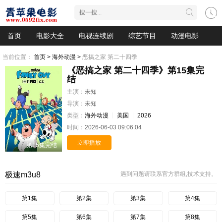
首页
电影大全
电视连续剧
综艺节目
动漫电影
当前位置：
首页 >
海外动漫 >
恶搞之家 第二十四季
《恶搞之家 第二十四季》第15集完
结
主演：
未知
导演：
未知
类型：
海外动漫
美国
2026
时间：
2026-06-03 09:06:04
立即播放
第15集完结
极速m3u8
遇到问题请联系官方群组,技术支持。
第1集
第2集
第3集
第4集
第5集
第6集
第7集
第8集