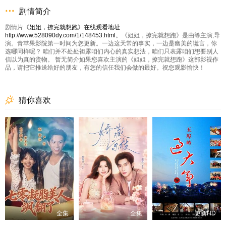
剧情简介
剧情片
《姐姐，撩完就想跑》在线观看地址
http://www.528090dy.com/1/148453.html
。《姐姐，撩完就想跑》是由等主演,导
演。青苹果影院第一时间为您更新。一边这天常的事实，一边是幽美的谎言，你
选哪同样呢？ 咱们并不处处袒露咱们内心的真实想法，咱们只表露咱们想要别人
信以为真的货物。 暂无简介如果您喜欢主演的《姐姐，撩完就想跑》这部影视作
品，请把它推送给好的朋友，有您的信任我们会做的最好。祝您观影愉快！
猜你喜欢
全集
全集
更新HD