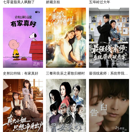
七零凝脂美人飒翻了
娇藏京枝
五埠岭过大年
正片
全集
全集完结
史努比特辑：有家真好
三餐和良辰之雾散归栖时
最强线索师：系统带我破悬案