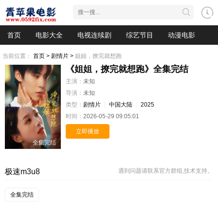
首页
电影大全
电视连续剧
综艺节目
动漫电影
当前位置：
首页 >
剧情片 >
姐姐，撩完就想跑
《姐姐，撩完就想跑》全集完结
主演：
未知
导演：
未知
类型：
剧情片
中国大陆
2025
时间：
2026-05-29 09:05:01
立即播放
全集完结
极速m3u8
遇到问题请联系官方群组,技术支持。
全集完结