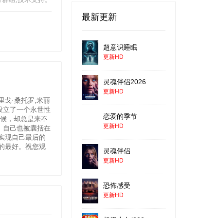
最新更新
超意识睡眠
更新HD
灵魂伴侣2026
更新HD
里戈·桑托罗,米丽
设立了一个永世性
恋爱的季节
时候，却总是来不
更新HD
，自己也被囊括在
实现自己最后的
的最好。祝您观
灵魂伴侣
更新HD
恐怖感受
更新HD