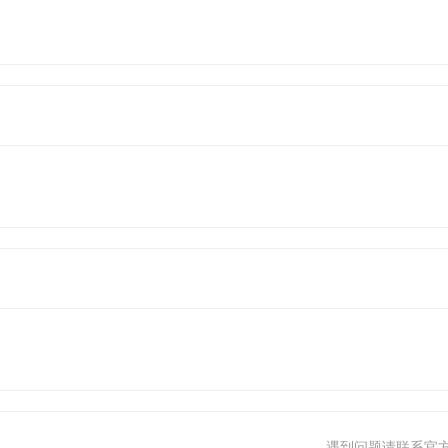
遇到问题请联系官方