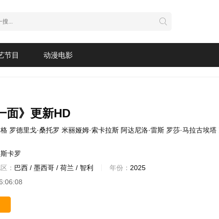
艺节目
动漫电影
一面》更新HD
伯格
罗德里戈·桑托罗
米丽娅姆·索卡拉斯
阿达尼洛·雷斯
罗莎·马拉古埃塔
马斯卡罗
地区：
巴西 / 墨西哥 / 荷兰 / 智利
年份：
2025
6:06:08