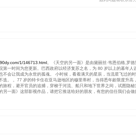
.com/1/146713.html
。《天空的另一面》是由黛丽丝·韦恩伯格,罗德
影院第一时间为您更新。巴西政府以经济复苏之名，为 80 岁以上的暮年人
也不会让我成为永世的孤魂。 小时候，看着满天的星辰，当流星飞过的
迭。 。77 岁的特卡住在亚马逊地区的穆里蒂村，当得悉年龄限度升高
的旅程，避开官员的追捕，穿梭于河流、船只和地下世界之间，试图隐秘
的另一面》这部影视作品，请把它推送给好的朋友，有您的信任我们会做