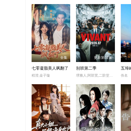
全集
更新第02集
七零凝脂美人飒翻了
别班第二季
五埠
程澄,金子璇
堺雅人,阿部宽,二阶堂富美,二宫和也,松坂桃李,林遣都,龙星凉,小日向文世
佚名