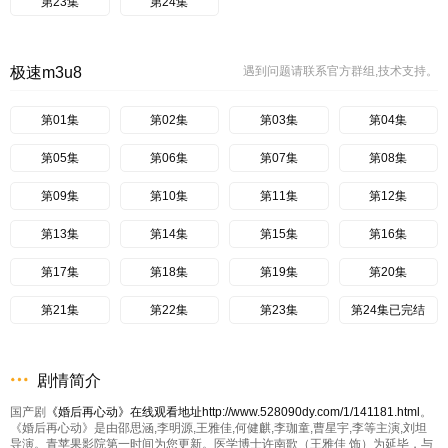
第23集
第24集
极速m3u8
遇到问题请联系官方群组,技术支持。
第01集
第02集
第03集
第04集
第05集
第06集
第07集
第08集
第09集
第10集
第11集
第12集
第13集
第14集
第15集
第16集
第17集
第18集
第19集
第20集
第21集
第22集
第23集
第24集已完结
剧情简介
国产剧
《婚后再心动》在线观看地址http://www.528090dy.com/1/141181.html
。
《婚后再心动》是由邵思涵,李明源,王雅佳,何健麒,李珈童,曹星宇,李等主演,刘坦
导演。青苹果影院第一时间为您更新。医学博士许南歌（王雅佳 饰）为延毕，与