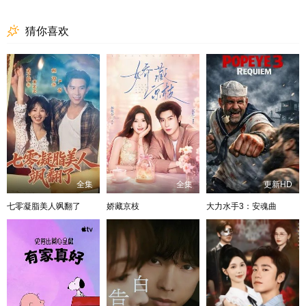
猜你喜欢
全集
全集
更新HD
七零凝脂美人飒翻了
娇藏京枝
大力水手3：安魂曲