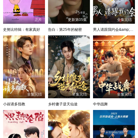
正片
更新第05集
全集完结
史努比特辑：有家真好
告白：第25年的秘密
男人请跟我约会&amp;当我决定凭实力单身
全集完结
全集完结
全集完结
小叔请多指教
乡村傻子逆天仙途
中华战舞