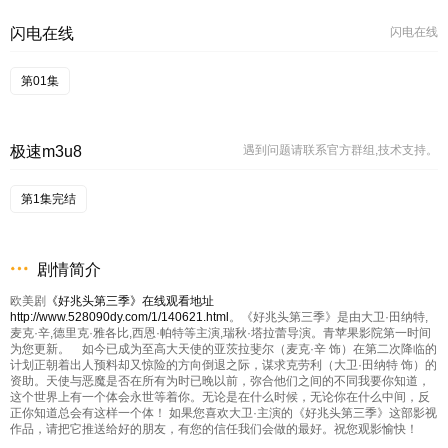
闪电在线
闪电在线
第01集
极速m3u8
遇到问题请联系官方群组,技术支持。
第1集完结
剧情简介
欧美剧
《好兆头第三季》在线观看地址
http://www.528090dy.com/1/140621.html
。《好兆头第三季》是由大卫·田纳特,
麦克·辛,德里克·雅各比,西恩·帕特等主演,瑞秋·塔拉蕾导演。青苹果影院第一时间
为您更新。 如今已成为至高大天使的亚茨拉斐尔（麦克·辛 饰）在第二次降临的
计划正朝着出人预料却又惊险的方向倒退之际，谋求克劳利（大卫·田纳特 饰）的
资助。天使与恶魔是否在所有为时已晚以前，弥合他们之间的不同我要你知道，
这个世界上有一个体会永世等着你。无论是在什么时候，无论你在什么中间，反
正你知道总会有这样一个体！ 如果您喜欢大卫·主演的《好兆头第三季》这部影视
作品，请把它推送给好的朋友，有您的信任我们会做的最好。祝您观影愉快！