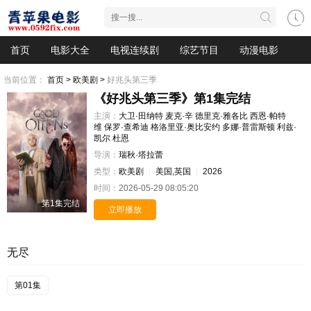
首页
电影大全
电视连续剧
综艺节目
动漫电影
当前位置：
首页 >
欧美剧 >
好兆头第三季
《好兆头第三季》第1集完结
主演：
大卫·田纳特
麦克·辛
德里克·雅各比
西恩·帕特
维
保罗·查希迪
格洛里亚·奥比安约
多娜·普雷斯顿
利兹·
凯尔
杜恩
导演：
瑞秋·塔拉蕾
类型：
欧美剧
美国,英国
2026
时间：
2026-05-29 08:05:20
第1集完结
立即播放
无尽
第01集