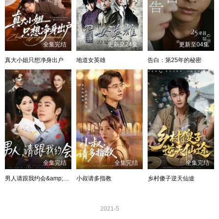
全集完结
更新至24集
更新至04集
真大小姐只想净身出户
地道女英雄
告白：第25年的秘密
全集完结
全集完结
全集完结
男人请跟我约会&amp;当我决定凭实力单身
小叔请多指教
乡村傻子逆天仙途
2021-5