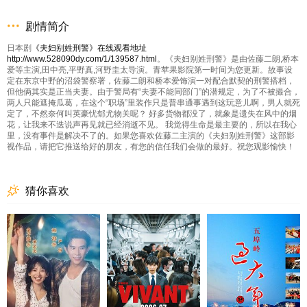
剧情简介
日本剧
《夫妇别姓刑警》在线观看地址
http://www.528090dy.com/1/139587.html
。《夫妇别姓刑警》是由佐藤二朗,桥本
爱等主演,田中亮,平野真,河野圭太导演。青苹果影院第一时间为您更新。故事设
定在东京中野的沼袋警察署，佐藤二朗和桥本爱饰演一对配合默契的刑警搭档，
但他俩其实是正当夫妻。由于警局有“夫妻不能同部门”的潜规定，为了不被撮合，
两人只能遮掩瓜葛，在这个“职场”里装作只是普串通事遇到这玩意儿啊，男人就死
定了，不然奈何叫英豪忧郁尤物关呢？ 好多货物都没了，就象是遗失在风中的烟
花，让我来不迭说声再见就已经消逝不见。 我觉得生命是最主要的，所以在我心
里，没有事件是解决不了的。如果您喜欢佐藤二主演的《夫妇别姓刑警》这部影
视作品，请把它推送给好的朋友，有您的信任我们会做的最好。祝您观影愉快！
猜你喜欢