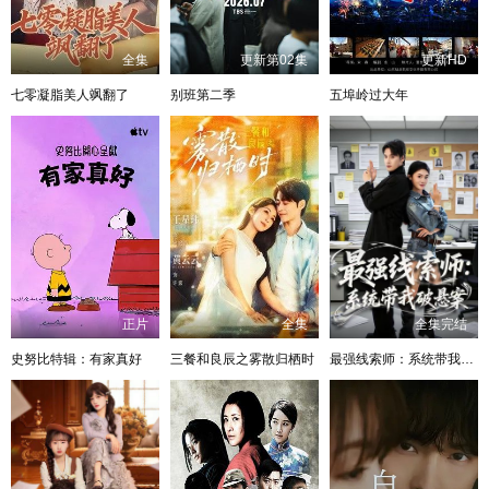
全集
更新第02集
更新HD
七零凝脂美人飒翻了
别班第二季
五埠岭过大年
正片
全集
全集完结
史努比特辑：有家真好
三餐和良辰之雾散归栖时
最强线索师：系统带我破悬案