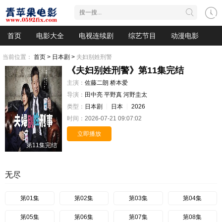
首页
电影大全
电视连续剧
综艺节目
动漫电影
当前位置：
首页 >
日本剧 >
夫妇别姓刑警
《夫妇别姓刑警》第11集完结
主演：
佐藤二朗
桥本爱
导演：
田中亮
平野真
河野圭太
类型：
日本剧
日本
2026
时间：
2026-07-21 09:07:02
立即播放
第11集完结
无尽
第01集
第02集
第03集
第04集
第05集
第06集
第07集
第08集