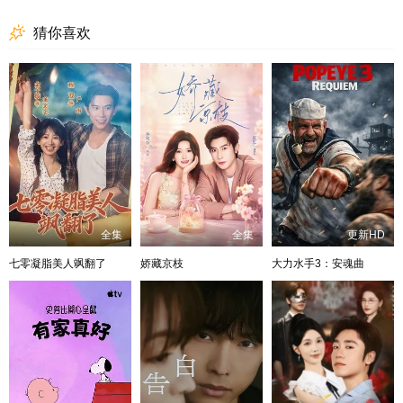
猜你喜欢
全集
全集
更新HD
七零凝脂美人飒翻了
娇藏京枝
大力水手3：安魂曲