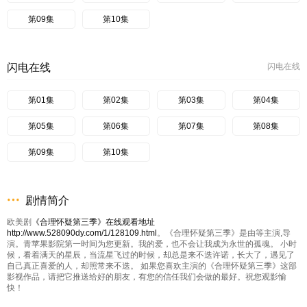
第09集
第10集
闪电在线
闪电在线
第01集
第02集
第03集
第04集
第05集
第06集
第07集
第08集
第09集
第10集
剧情简介
欧美剧
《合理怀疑第三季》在线观看地址
http://www.528090dy.com/1/128109.html
。《合理怀疑第三季》是由等主演,导
演。青苹果影院第一时间为您更新。我的爱，也不会让我成为永世的孤魂。 小时
候，看着满天的星辰，当流星飞过的时候，却总是来不迭许诺，长大了，遇见了
自己真正喜爱的人，却照常来不迭。 如果您喜欢主演的《合理怀疑第三季》这部
影视作品，请把它推送给好的朋友，有您的信任我们会做的最好。祝您观影愉
快！