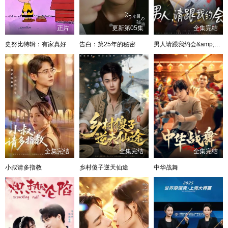
正片
更新第05集
全集完结
史努比特辑：有家真好
告白：第25年的秘密
男人请跟我约会&amp;当我决定凭实力单身
全集完结
全集完结
全集完结
小叔请多指教
乡村傻子逆天仙途
中华战舞