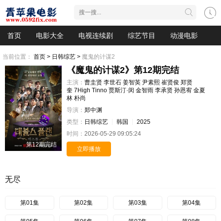
首页
电影大全
电视连续剧
综艺节目
动漫电影
当前位置：
首页 >
日韩综艺 >
魔鬼的计谋2
《魔鬼的计谋2》第12期完结
主演：
曹圭贤
李世石
姜智英
尹素熙
崔贤俊
郑贤
奎
7High
Tinno
贾斯汀·闵
金智雨
李承贤
孙恩宥
金夏
林
朴尚
导演：
郑中渊
类型：
日韩综艺
韩国
2025
时间：
2026-05-29 09:05:24
第12期完结
立即播放
无尽
第01集
第02集
第03集
第04集